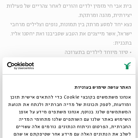
בית אבי חי מזמין ילדים והורים לאחר צהריים של פעילות
יצירתית, מהנה ומרתקת.
נצא יחד למסע מרתק בין תמונות, נופים וצלילים מרחבי
ישראל, אשר מייצגים את הטבע שסביבנו ואת יחסנו אליו.
בתכנית:
• סיור מיוחד לילדים בתערוכה
• פעילויות יצירה בהשראת המוצגים בתערוכה
• משחקים ופעילויות נוספות בחצר
• הפתעות ירוקות
האתר עושה שימוש בעוגיות
•
אנחנו משתמשים בקובצי Cookie כדי להתאים אישית תוכן
הפעילות מתאימה לכל המשפחה
ומודעות, לספק תכונות של מדיה חברתית ולנתח את תנועת
הסיור בתערוכה מתאים לילדים מגיל 5 ומעלה
המשתמשים שלנו. בנוסף, אנחנו משתפים מידע על אופן
מחיר: 20 ₪ לילד. (מלווה מגיל 14 ללא תשלום).
סגור
השימוש באתר שלנו עם השותפים שלנו מתחומי המדיה
הפעילות תתקיים במספר מועדים ע"פ המפורט מטה.
החברתית, הפרסום וניתוח הנתונים. גורמים אלה עשויים
לשלב את הנתונים האלה עם מידע אחר שסיפקתם או שהם