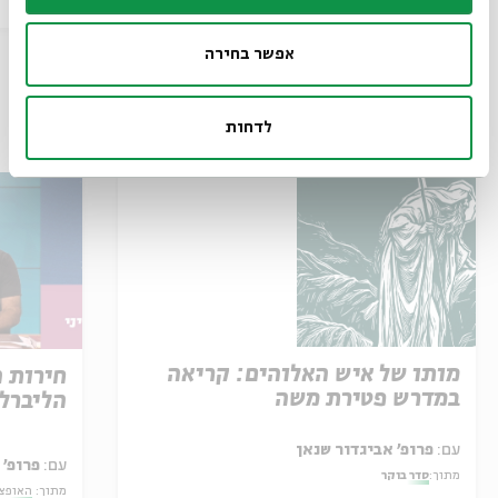
ג' | 17:00
אפשר בחירה
עוד בבית אבי חי
לדחות
מותו של איש האלוהים: קריאה
חירות 
במדרש פטירת משה
הליברל
עם:
פרופ' אביגדור שנאן
עם:
פרופ' 
מתוך:
סדר בוקר
מתוך:
האופצי