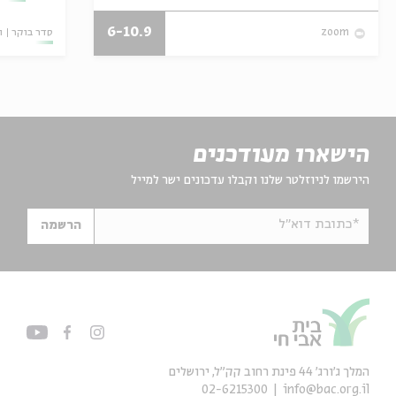
6-10.9
סדר בוקר
ו
zoom
הישארו מעודכנים
הירשמו לניוזלטר שלנו וקבלו עדכונים ישר למייל
*כתובת דוא"ל
הרשמה
המלך ג'ורג' 44 פינת רחוב קק״ל, ירושלים
02-6215300
info@bac.org.il