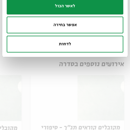
הורדת מקורות
שיתוף
הוספה ליומן
לאשר הכול
הרשמה לאירועים דומים
אפשר בחירה
תגיות:
אצלכם בבית
לימוד
ZOOM
שיעור יומי
שיעור מקוון
ירמיהו
לדחות
סדרת שיעורי בוקר
שיעור בוקר
לימוד תורה
זום
אירועים נוספים בסדרה
מקובלים קוראים תנ"ך - סיפורי
מקובלים