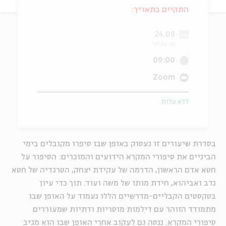
התקיים בתאריך:
ה
אנגלית
מיוחדי
24.08
טז באלול
09:00
Zoom
ללא עלות
בסדרת שיעורים זו נעסוק באופן שבו סיפרו מקובלים בימי
הביניים את סיפורי המקרא הידועים והמוכרים: הסיפור על
חטא אדם הראשון, הדרמה של עקידת יצחק, הטרגדיה של חטא
נדב ואביהוא, חידת מותו של משה ועוד. תוך כדי עיון
בטקסטים הקבליים-מדרשיים הללו נעמוד על האופן שבו
מתמודד הזוהר עם דילמות מוסריות ודתיות שמעוררים
סיפורי המקרא. ננסה גם לעקוב אחרי האופן שבו הוא מגיב