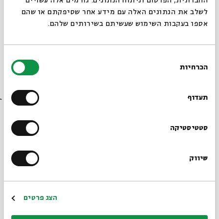
החברתית, הפרסום וניתוח הנתונים. גורמים אלה עשויים
לשלב את הנתונים האלה עם מידע אחר שסיפקתם או שהם
פרופ'
עודד ישראלי
הוא ראש המחלקה למחשבת ישראל ע"ש
אספו בעקבות השימוש שעשיתם בשירותים שלהם.
גולדשטיין-גורן באוניברסיטת בן גוריון בנגב. חוקר קבלה
ומתמקד במחקריו בהיבטים מדרשיים ופרשניים בקבלת ימי
הביניים. בין ספריו: "פתחי היכל: עיוני אגדה ומדרש בספר
בחירת
הזוהר" ו"ר' משה בן נחמן: ביוגרפיה אינטלקטואלית".
הכרחיות
הסכמה
רוצים לדעת מה קורה
בבית אבי חי לפני כולם?
תעדוף
א–ה | 15.8–26.8 | ז–יח באלול | 9:00
* 30 דקות מדי בוקר
הרשמו לניוזלטר שלנו
סטטיסטיקה
שיווק
*כתובת דוא"ל
הרשמה
הצג פרטים