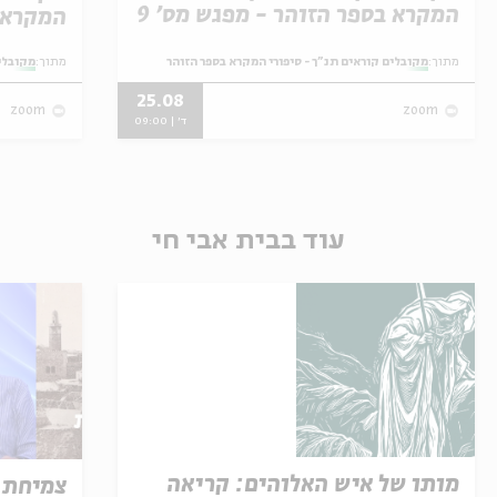
המקרא בספר הזוהר - מפגש מס' 9
המקרא ב
מתוך:
מקובלים קוראים תנ"ך - סיפורי המקרא בספר הזוהר
מתוך:
מקובלים
25.08
zoom
zoom
ד' | 09:00
עוד בבית אבי חי
מותו של איש האלוהים: קריאה
צמיחת 