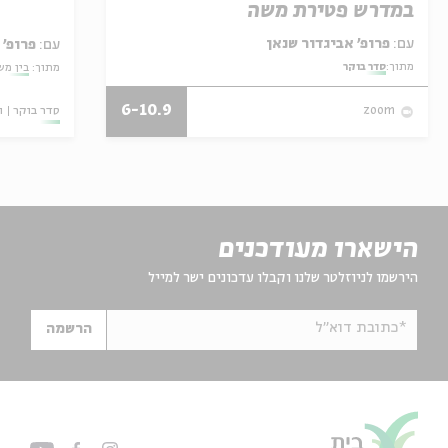
במדרש פטירת משה
עם:
פרופ' אביגדור שנאן
עם:
פרופ'
מתוך:
סדר בוקר
מתוך:
בין מש
6-10.9
סדר בוקר
ו
zoom
הישארו מעודכנים
הירשמו לניוזלטר שלנו וקבלו עדכונים ישר למייל
*כתובת דוא"ל
הרשמה