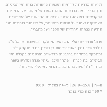
לגישות מדרשיות קדומות ומגמות פרשניות בנות ימי הביניים.
תוך כדי קריאה בדרשות הזוהר נעמוד על מקומן של הדמויות
המקראיות בעולמו, ומבעד לגרסאות החדשות של הסיפורים
העתיקים נעמוד על מגמות מיסטיות, על דילמות רוחניות ועל
תודעה עצמית ייחודית של הספר ושל מחבריו.
פרופ'
עודד ישראלי
הוא ראש המחלקה למחשבת ישראל ע"ש
גולדשטיין-גורן באוניברסיטת בן גוריון בנגב. חוקר קבלה
ומתמקד במחקריו בהיבטים מדרשיים ופרשניים בקבלת ימי
הביניים. בין ספריו: "פתחי היכל: עיוני אגדה ומדרש בספר
הזוהר" ו"ר' משה בן נחמן: ביוגרפיה אינטלקטואלית".
א–ה | 15.8–26.8 | ז–יח באלול | 9:00
* 30 דקות מדי בוקר