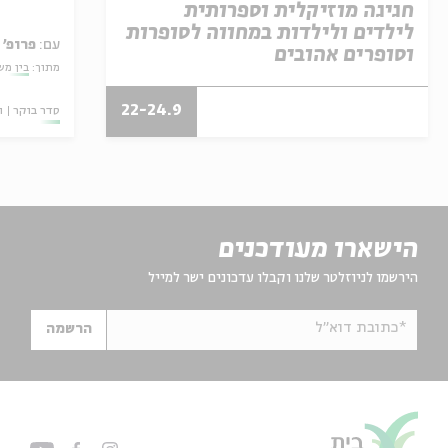
חגיגה מוזיקלית וספרותית
לילדים ולילדות במחווה לסופרות
עם:
פרופ'
וסופרים אהובים
מתוך:
בין מש
22-24.9
סדר בוקר
ו
הישארו מעודכנים
הירשמו לניוזלטר שלנו וקבלו עדכונים ישר למייל
*כתובת דוא"ל
הרשמה