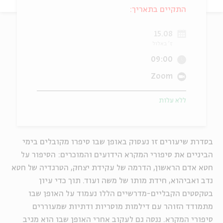
התקיים בתאריך:
ה
אנגלית
מיוחדי
15.08
ז' באלול
09:00
Zoom
ללא עלות
בסדרת שיעורים זו נעסוק באופן שבו סיפרו מקובלים בימי
הביניים את סיפורי המקרא הידועים והמוכרים: הסיפור על
חטא אדם הראשון, הדרמה של עקידת יצחק, הטרגדיה של חטא
נדב ואביהוא, חידת מותו של משה ועוד. תוך כדי עיון
בטקסטים הקבליים-מדרשיים הללו נעמוד על האופן שבו
מתמודד הזוהר עם דילמות מוסריות ודתיות שמעוררים
סיפורי המקרא. ננסה גם לעקוב אחרי האופן שבו הוא מגיב