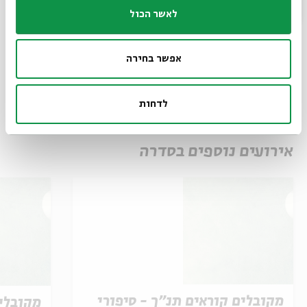
הורדת מקורות
שיתוף
הוספה ליומן
לאשר הכול
הרשמה לאירועים דומים
אפשר בחירה
תגיות:
אצלכם בבית
לימוד
ZOOM
שיעור יומי
שיעור מקוון
ירמיהו
לדחות
סדרת שיעורי בוקר
שיעור בוקר
לימוד תורה
זום
אירועים נוספים בסדרה
מקובלים קוראים תנ"ך - סיפורי
מקובלים