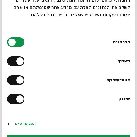
החברתית, הפרסום וניתוח הנתונים. גורמים אלה עשויים
לשלב את הנתונים האלה עם מידע אחר שסיפקתם או שהם
פרופ'
עודד ישראלי
הוא ראש המחלקה למחשבת ישראל ע"ש
אספו בעקבות השימוש שעשיתם בשירותים שלהם.
גולדשטיין-גורן באוניברסיטת בן גוריון בנגב. חוקר קבלה
ומתמקד במחקריו בהיבטים מדרשיים ופרשניים בקבלת ימי
הביניים. בין ספריו: "פתחי היכל: עיוני אגדה ומדרש בספר
בחירת
הזוהר" ו"ר' משה בן נחמן: ביוגרפיה אינטלקטואלית".
הכרחיות
הסכמה
רוצים לדעת מה קורה
בבית אבי חי לפני כולם?
תעדוף
א–ה | 15.8–26.8 | ז–יח באלול | 9:00
* 30 דקות מדי בוקר
הרשמו לניוזלטר שלנו
סטטיסטיקה
שיווק
*כתובת דוא"ל
הרשמה
הצג פרטים