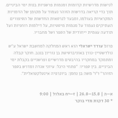
לגישות מדרשיות קדומות ומגמות פרשניות בנות ימי הביניים.
תוך כדי קריאה בדרשות הזוהר נעמוד על מקומן של הדמויות
המקראיות בעולמו, ומבעד לגרסאות החדשות של הסיפורים
העתיקים נעמוד על מגמות מיסטיות, על דילמות רוחניות ועל
תודעה עצמית ייחודית של הספר ושל מחבריו.
פרופ'
עודד ישראלי
הוא ראש המחלקה למחשבת ישראל ע"ש
גולדשטיין-גורן באוניברסיטת בן גוריון בנגב. חוקר קבלה
ומתמקד במחקריו בהיבטים מדרשיים ופרשניים בקבלת ימי
הביניים. בין ספריו: "פתחי היכל: עיוני אגדה ומדרש בספר
הזוהר" ו"ר' משה בן נחמן: ביוגרפיה אינטלקטואלית".
א–ה | 15.8–26.8 | ז–יח באלול | 9:00
* 30 דקות מדי בוקר