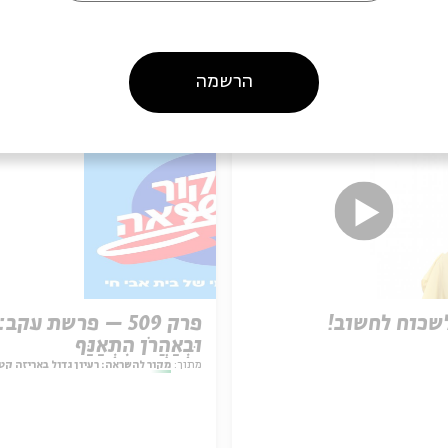
עוד בבית אבי חי
הרשמה
שכוח לחשוב!
פרק 509 – פרשת עקב:
וּבְאַהֲרֹן הִתְאַנַּף
מתוך:
מקור להשראה: רעיון גדול באריזה קט