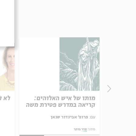
שני |
מותו של איש האלוהים:
לא ל
קריאה במדרש פטירת משה
, רונה קינן,
עם:
פרופ' אביגדור שנאן
מתוך:
סדר בוקר