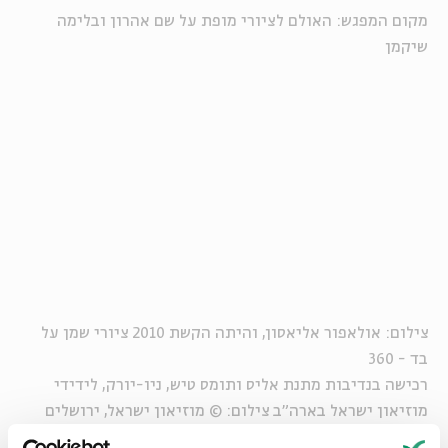
מקום המפגש: האולם לציורי מופת על שם אהרון ובלימה
שיקמן
צילום: אולאפור אליאסון, והיתה הקשת 2010 ציורי שמן על
בד - 360
רכישה בנדיבות מתנת אליס ותומס טיש, ניו-יורק, לידידי
מוזיאון ישראל בארה"ב צילום: © מוזיאון ישראל, ירושלים