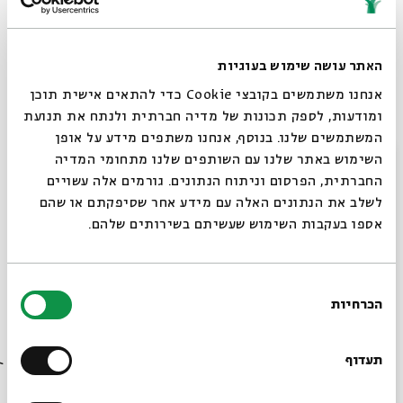
מדי שבוע בשבוע נפגשים פרופ' אביגדור שנאן ואורחיו עם
אחד מאוצרי מוזיאון ישראל, לשיחה מעט אחרת על הפטרת
האתר עושה שימוש בעוגיות
השבוע
אנחנו משתמשים בקובצי Cookie כדי להתאים אישית תוכן
ומודעות, לספק תכונות של מדיה חברתית ולנתח את תנועת
המשתמשים שלנו. בנוסף, אנחנו משתפים מידע על אופן
צילום: אולאפור אליאסון, והיתה הקשת 2010 ציורי שמן על
סגור
השימוש באתר שלנו עם השותפים שלנו מתחומי המדיה
בד - 360
החברתית, הפרסום וניתוח הנתונים. גורמים אלה עשויים
רכישה בנדיבות מתנת אליס ותומס טיש, ניו-יורק, לידידי
לשלב את הנתונים האלה עם מידע אחר שסיפקתם או שהם
מוזיאון ישראל בארה"ב צילום: © מוזיאון ישראל, ירושלים
אספו בעקבות השימוש שעשיתם בשירותים שלהם.
בחירת
אוצר ומילים: מפגש בין תערוכות במוזיאון ישראל לטקסט
הכרחיות
הסכמה
המקראי
רוצים לדעת מה קורה
בבית אבי חי לפני כולם?
תעדוף
שיתוף
הוספה ליומן
הרשמה לאירועים דומים