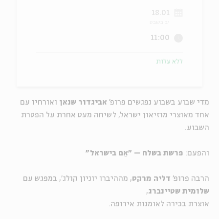
18.01
ה
אנגלית
מיוחדי
יב בשבט
11:00
ללא עלות
מדי שבוע בשבוע נפגשים פרופ'
אביגדור שנאן
ואורחיו עם
אחד מאוצרי מוזיאון ישראל, לשיחה מעט אחרת על הפטרת
השבוע.
והפעם:
פרשת בשלח – "אֵם בישראל"
הרבה פרופ'
דליה מרקס
, מההיברו יוניון קולג', במפגש עם
שלומית שטיינברג
,
אוצרת בכירה לאומנות אירופה.