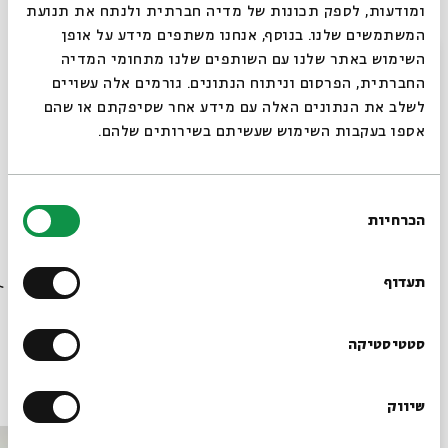
ומודעות, לספק תכונות של מדיה חברתית ולנתח את תנועת
רכישה בנדיבות מתנת אליס ותומס טיש, ניו-יורק, לידידי
המשתמשים שלנו. בנוסף, אנחנו משתפים מידע על אופן
מוזיאון ישראל בארה"ב צילום: © מוזיאון ישראל, ירושלים
סגור
השימוש באתר שלנו עם השותפים שלנו מתחומי המדיה
החברתית, הפרסום וניתוח הנתונים. גורמים אלה עשויים
לשלב את הנתונים האלה עם מידע אחר שסיפקתם או שהם
אוצר ומילים: מפגש בין תערוכות במוזיאון ישראל לטקסט
אספו בעקבות השימוש שעשיתם בשירותים שלהם.
המקראי
בחירת
שיתוף
הוספה ליומן
הרשמה לאירועים דומים
הכרחיות
הסכמה
רוצים לדעת מה קורה
בבית אבי חי לפני כולם?
תעדוף
תגיות:
אביגדור שנאן
מוזיאון ישראל
פרופ' אביגדור שנאן
פרשת השבוע במוזיאון ישראל
פרשת וישלח
נגה אליאש-זלמנוביץ'
הרשמו לניוזלטר שלנו
סטטיסטיקה
אירועים נוספים בסדרה
שיווק
*כתובת דוא"ל