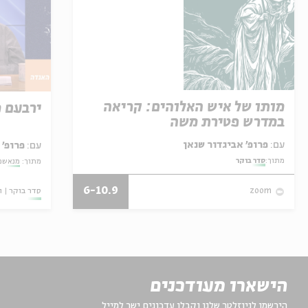
מותו של איש האלוהים: קריאה
ירבעם 
במדרש פטירת משה
עם:
פרופ' אביגדור שנאן
עם:
פרופ' 
מתוך:
סדר בוקר
מתוך:
מנאשמי
6-10.9
סדר בוקר
ו
zoom
הישארו מעודכנים
הירשמו לניוזלטר שלנו וקבלו עדכונים ישר למייל