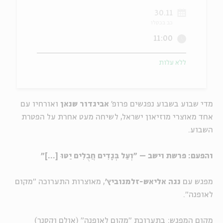
30.11
ה
אנגלית
מיוחדי
כב בכסלו
11:00
ללא עלות
מדי שבוע בשבוע נפגשים פרופ'
אביגדור שנאן
ואורחיו עם
אחד מאוצרי מוזיאון ישראל, לשיחה מעט אחרת על הפטרת
השבוע.
והפעם:
פרשת וישב – "וְעַל בְּגָדִים חֲבֻלִים יַטּוּ [...]"
מפגש עם
נגה אליאש-זלמנוביץ'
, מאוצרות התערוכה "מקום
לאופנה".
מקום המפגש: בתערוכת "מקום לאופנה" (אולם וקסנר)