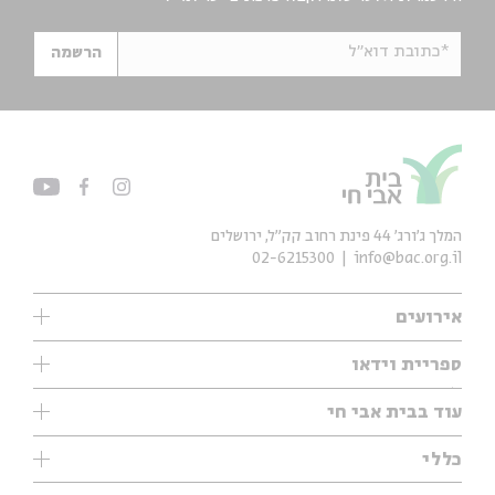
*כתובת דוא"ל
הרשמה
המלך ג'ורג' 44 פינת רחוב קק״ל, ירושלים
02-6215300
info@bac.org.il
אירועים
עיון
ספריית וידאו
אנגלית
ילדים
שיעורי בוקר
עוד בבית אבי חי
מוזיקה
מיוחדים
תערוכות
עיון
כללי
נוער
מיוחדים
מיוחדים
צרו קשר
ספרות ושירה