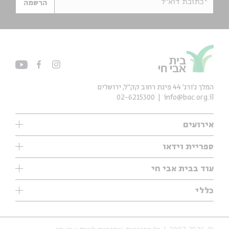
*כתובת דוא"ל
הרשמה
המלך ג'ורג' 44 פינת רחוב קק״ל, ירושלים
02-6215300
info@bac.org.il
אירועים
עיון
ספריית וידאו
אנגלית
ילדים
שיעורי בוקר
עוד בבית אבי חי
מוזיקה
מיוחדים
תערוכות
עיון
כללי
נוער
מיוחדים
מיוחדים
צרו קשר
ספרות ושירה
פודקאסטים מומלצים
ספרות ושירה
אודות
סדרות
כתבות