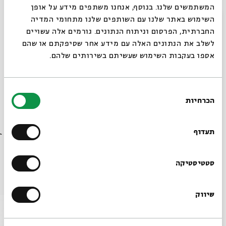
נחום מוכיח
, מבקר קולנוע
המשתמשים שלנו. בנוסף, אנחנו משתפים מידע על אופן
סגור
השימוש באתר שלנו עם השותפים שלנו מתחומי המדיה
החברתית, הפרסום וניתוח הנתונים. גורמים אלה עשויים
בהנחיית ה
חוקרת ומבקרת
הקולנוע
מרלין וניג
לשלב את הנתונים האלה עם מידע אחר שסיפקתם או שהם
אספו בעקבות השימוש שעשיתם בשירותים שלהם.
שיתוף
הוספה ליומן
הרשמה לאירועים דומים
בחירת
הכרחיות
הסכמה
רוצים לדעת מה קורה
תגיות:
במה
בבית אבי חי לפני כולם?
תעדוף
הרשמו לניוזלטר שלנו
סטטיסטיקה
עוד בבית אבי חי
שיווק
*כתובת דוא"ל