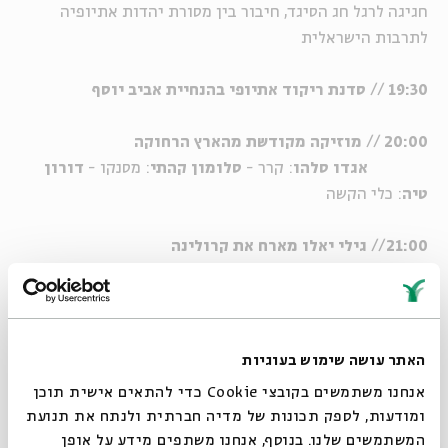
חגיגה לרגל חג הסיגד, חיבור בין מסורת יהדות אתיופיה
לתרבות הישראלית
19:30
//
סדנת ריקוד אתיופי בהנחיית
אביב יוסף
20:00
//
מוזיקה מקודשת מהארץ הרחוקה
אגדו סלהו
: קרר -
סלומון קהתי
: מסנקו -
דורון
טיה
: כלי הקשה
21:00
//
גילי יאלו מארח את קרולינה
ככה זה היה נראה בחגיגה הקודמת ...
האתר עושה שימוש בעוגיות
אנחנו משתמשים בקובצי Cookie כדי להתאים אישית תוכן
יוטיוב
ומודעות, לספק תכונות של מדיה חברתית ולנתח את תנועת
המשתמשים שלנו. בנוסף, אנחנו משתפים מידע על אופן