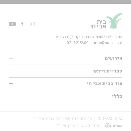
המלך ג'ורג' 44 פינת רחוב קק״ל, ירושלים
02-6215300
info@bac.org.il
אירועים
עיון
ספריית וידאו
אנגלית
ילדים
שיעורי בוקר
עוד בבית אבי חי
מוזיקה
מיוחדים
תערוכות
עיון
כללי
נוער
מיוחדים
מיוחדים
צרו קשר
ספרות ושירה
פודקאסטים מומלצים
ספרות ושירה
אודות
סדרות
כתבות
© 2007-2026 | כל הזכויות שמורות לבית אבי חי
הצהרת נגישות
אירועי עבר
קצה הקרחון
האתר פועל ברשיון אקו״ם
תנאי שימוש והצהרת פרטיות
אירועים בירושלים
על הדרך