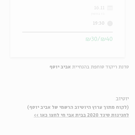
16.11
ה
אנגלית
מיוחדי
כז בחשון
19:30
₪40/₪30
סדנת ריקוד סוחפת בהנחיית
אביב יוסף
יוטיוב
(לקוח מתוך ערוץ היוטיוב הרשמי של אביב יוסף)
לחגיגות סיגד 2020 בבית אבי חי לחצו כאן >>