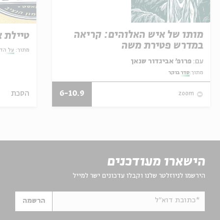
מותו של איש האלוהים: קריאה
טיילת א
במדרש פטירת משה
מתוך:
על הד
עם:
פרופ' אביגדור שנאן
מתוך:
סדר בוקר
6-10.9
הסכת
zoom
הישארו מעודכנים
הירשמו לניוזלטר שלנו וקבלו עדכונים ישר למייל
*כתובת דוא"ל
הרשמה