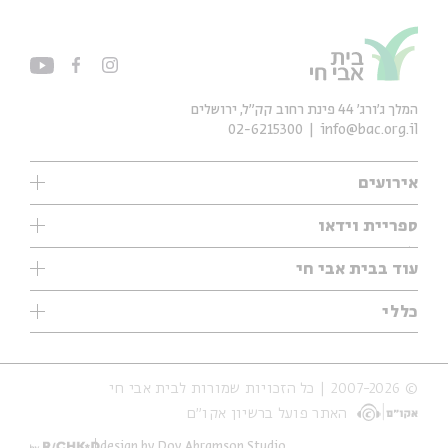
המלך ג'ורג' 44 פינת רחוב קק״ל, ירושלים
02-6215300
info@bac.org.il
אירועים
עיון
ספריית וידאו
אנגלית
ילדים
שיעורי בוקר
עוד בבית אבי חי
מוזיקה
מיוחדים
תערוכות
עיון
כללי
נוער
מיוחדים
מיוחדים
צרו קשר
ספרות ושירה
פודקאסטים מומלצים
ספרות ושירה
אודות
סדרות
כתבות
© 2007-2026 | כל הזכויות שמורות לבית אבי חי
הצהרת נגישות
אירועי עבר
קצה הקרחון
האתר פועל ברשיון אקו״ם
תנאי שימוש והצהרת פרטיות
אירועים בירושלים
על הדרך
חנות
ילדים
design by Dov Abramson Studio