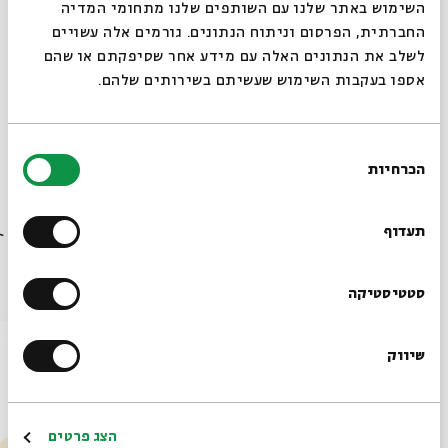
מנחה:
דורון פישלר
, מבקר קולנוע, עורך האתר "עין הדג"
סגור
השימוש באתר שלנו עם השותפים שלנו מתחומי המדיה
החברתית, הפרסום וניתוח הנתונים. גורמים אלה עשויים
לשלב את הנתונים האלה עם מידע אחר שסיפקתם או שהם
אספו בעקבות השימוש שעשיתם בשירותים שלהם.
שיתוף
הוספה ליומן
הרשמה לאירועים דומים
בחירת
הכרחיות
הסכמה
תגיות:
במה
דורון פישלר
פרשה בקולנוע
פרשת מסעי
רוצים לדעת מה קורה
בבית אבי חי לפני כולם?
תעדוף
עוד בבית אבי חי
הרשמו לניוזלטר שלנו
סטטיסטיקה
שיווק
*כתובת דוא"ל
הרשמה
הצג פרטים