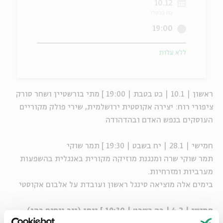
10.12
כח בכסלו
ה
אנגלית
מיוחדי
19:00
ללא עלות
ראשון | 10.1 | כט בטבת | 19:00 ] מתי בורשטיין ושחר סורק
ציפורי רוח: יצירה אקוסטית ירושלמית, שירי פולק מקוריים
העוסקים בנפש האדם ובהדהודה
חמישי | 28.1 | יח בשבט | 19:30 ] תמר שוקי
תמר שוקי שרה ומנגנת מוזיקה מקורית באנגלית בהשפעות
מערביות ומזרחיות.
בימים אלה מוציאה סינגל ראשון ועובדת על אלבום אקוסטי
חמישי | 4.2 | כה בשבט | 19:30 ] ניסו (ניר ניסים כהן)