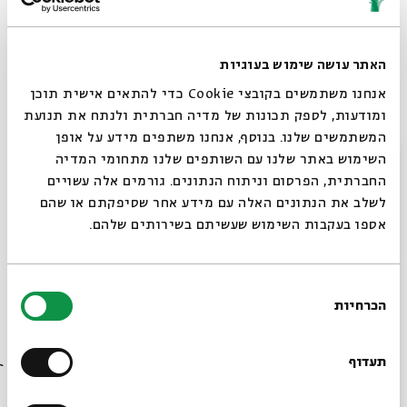
שירים מתוך אלבום הבכורה "הסטוריה ב". |
על אהבה, התבגרות, חינוך ושלום
האתר עושה שימוש בעוגיות
שלישי | 9.2 | ל בשבט | 19:00 ] אוריה הרוש
אנחנו משתמשים בקובצי Cookie כדי להתאים אישית תוכן
זמר יוצר ירושלמי טרי, במופע בלוז מדברי, עם שירים ישנים
ומודעות, לספק תכונות של מדיה חברתית ולנתח את תנועת
וחדשים
המשתמשים שלנו. בנוסף, אנחנו משתפים מידע על אופן
סגור
השימוש באתר שלנו עם השותפים שלנו מתחומי המדיה
חמישי | 18.2 | ט באדר א' | 19:30 ] Nir Tsfaty- Winter
החברתית, הפרסום וניתוח הנתונים. גורמים אלה עשויים
Tour
לשלב את הנתונים האלה עם מידע אחר שסיפקתם או שהם
ניר צפתי, סולן להקת Noria, במופע סולו, כחלק מסדרת
אספו בעקבות השימוש שעשיתם בשירותים שלהם.
הופעות חדשה, עם חומרים מהפרוייקט החדש שלו
חמישי | 25.2 | טז באדר א' | 19:30 ] מרגנית שעיה
בחירת
הכרחיות
זמרת יוצרת ישראלית, המשלבת אלמנטים של פולק ישראלי
הסכמה
רוצים לדעת מה קורה
והשפעות אתניות ביצירותיה, במופע חורפי ואינטימי
בבית אבי חי לפני כולם?
תעדוף
שיתוף
הוספה ליומן
הרשמה לאירועים דומים