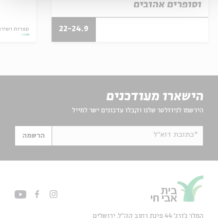
וסופרים אהובים
22-24.9
ספרות ושירה
הישארו מעודכנים
הירשמו לניוזלטר שלנו וקבלו עדכונים ישר למייל
*כתובת דוא"ל
הרשמה
המלך ג'ורג' 44 פינת רחוב קק״ל, ירושלים