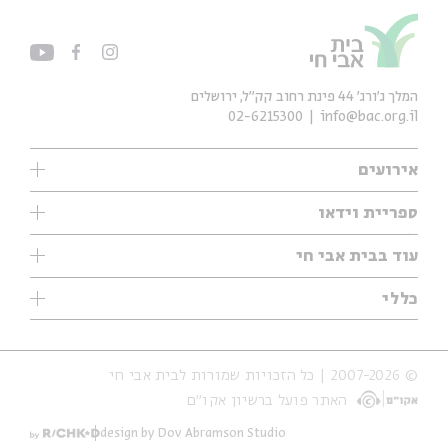
המלך ג'ורג' 44 פינת רחוב קק״ל, ירושלים
02-6215300
info@bac.org.il
אירועים
עיון
ספריית וידאו
אנגלית
ילדים
שיעורי בוקר
עוד בבית אבי חי
מוזיקה
מיוחדים
תערוכות
עיון
כללי
נוער
מיוחדים
מיוחדים
צרו קשר
ספרות ושירה
פודקאסטים מומלצים
ספרות ושירה
אודות
סדרות
כתבות
© 2007-2026 | כל הזכויות שמורות לבית אבי חי
הצהרת נגישות
אירועי עבר
קצה הקרחון
האתר פועל ברשיון אקו״ם
תנאי שימוש והצהרת פרטיות
אירועים בירושלים
על הדרך
חנות
ילדים
design by Dov Abramson Studio
מפלגת המחשבות