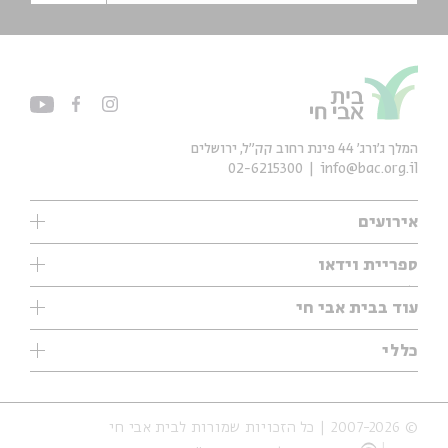
המלך ג'ורג' 44 פינת רחוב קק״ל, ירושלים
02-6215300
info@bac.org.il
אירועים
עיון
ספריית וידאו
אנגלית
ילדים
שיעורי בוקר
עוד בבית אבי חי
מוזיקה
מיוחדים
תערוכות
עיון
כללי
נוער
מיוחדים
מיוחדים
צרו קשר
ספרות ושירה
פודקאסטים מומלצים
ספרות ושירה
אודות
סדרות
כתבות
© 2007-2026 | כל הזכויות שמורות לבית אבי חי
הצהרת נגישות
אירועי עבר
קצה הקרחון