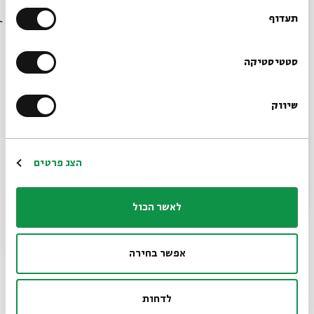
בבית אבי חי לפני כולם?
תעדוף
יוטיוב
הרשמו לניוזלטר שלנו
סטטיסטיקה
שיתוף
הוספה ליומן
הרשמה לאירועים דומים
שיווק
*כתובת דוא"ל
תגיות:
במה
הרשמה
הצג פרטים
לאשר הכול
עוד בבית אבי חי
אפשר בחירה
לדחות