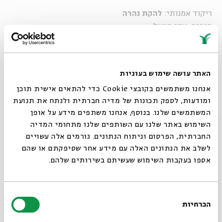
ריקוד אמנותי:
להקת נהרה
הנחיה:
עדן הראל
אמנות ויזואלית:
דניאל זיני
DJ:
מירי פטל
ניהול אמנותי:
ענבל דקל גולדברג
האתר עושה שימוש בעוגיות
הפקה:
הקצה
אנחנו משתמשים בקובצי Cookie כדי להתאים אישית תוכן
ומודעות, לספק תכונות של מדיה חברתית ולנתח את תנועת
לאחר התצוגה יתקיים פאנל בהשתתפות המעצבות, סופרת
המשתמשים שלנו. בנוסף, אנחנו משתפים מידע על אופן
וחוקרת האופנה
לינור גרוליק
ומבקר האופנה
סהר שלו
.
סגור
השימוש באתר שלנו עם השותפים שלנו מתחומי המדיה
החברתית, הפרסום וניתוח הנתונים. גורמים אלה עשויים
הכניסה ללא תשלום, בהרשמה מראש
כאן
לשלב את הנתונים האלה עם מידע אחר שסיפקתם או שהם
אספו בעקבות השימוש שעשיתם בשירותים שלהם.
בחירת
הכרחיות
הסכמה
עיצוב הבגד בתמונה
הודיה לוביץ'
רוצים לדעת מה קורה