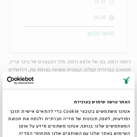
23.03
ג' בניסן
ה
אנגלית
מיוחדי
20:30
₪50/₪20
רומנו רומנו, בנו של אלפא רומנו, מלך הקבצנים של כיכר פריז,
מתאהב בברוריה קפלנו, קבצנית פשוטה בצומת פת, וירושלים
של מטה כמרקחה.
קבצני העיר כולם מסתבכים בסבך של שקרים, מזימות, אהבות
ודיסקים של ברסלב.
שני | ג בניסן | 23.3 | 20:30
האתר עושה שימוש בעוגיות
בהשתתפות:
אורית גל, אביתר ליכטנשטט, ערן קראוס, גדי
אנחנו משתמשים בקובצי Cookie כדי להתאים אישית תוכן
ויסברט
ומודעות, לספק תכונות של מדיה חברתית ולנתח את תנועת
מוזיקה:
נדב ויקינסקי
המשתמשים שלנו. בנוסף, אנחנו משתפים מידע על אופן
סגור
ההצגה במסגרת פסטיבל ירושלים לאמנויות
השימוש באתר שלנו עם השותפים שלנו מתחומי המדיה