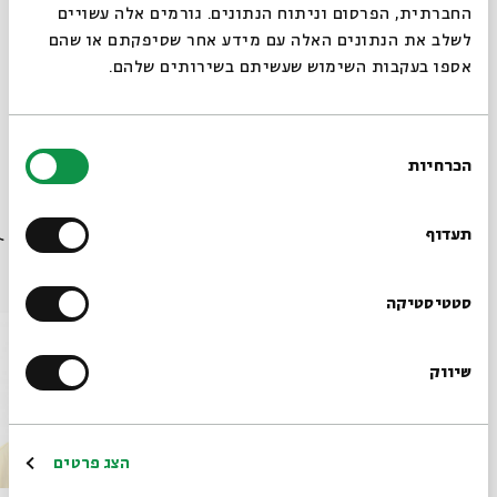
החברתית, הפרסום וניתוח הנתונים. גורמים אלה עשויים
לשלב את הנתונים האלה עם מידע אחר שסיפקתם או שהם
אספו בעקבות השימוש שעשיתם בשירותים שלהם.
שיתוף
הוספה ליומן
הרשמה לאירועים דומים
בחירת
תגיות:
במה
הכרחיות
הסכמה
רוצים לדעת מה קורה
בבית אבי חי לפני כולם?
תעדוף
עוד בבית אבי חי
הרשמו לניוזלטר שלנו
סטטיסטיקה
שיווק
*כתובת דוא"ל
הרשמה
הצג פרטים