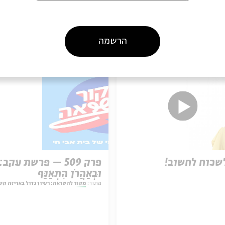
עוד בבית אבי חי
הרשמה
שכוח לחשוב!
פרק 509 – פרשת עקב:
וּבְאַהֲרֹן הִתְאַנַּף
מתוך:
מקור להשראה: רעיון גדול באריזה קט