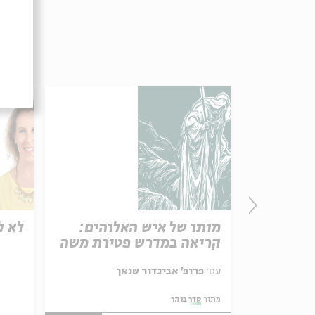
שני |
מותו של איש האלוהים:
לא ל
קריאה במדרש פטירת משה
, רונה קינן,
עם:
פרופ' אביגדור שנאן
מתוך:
סדר בוקר