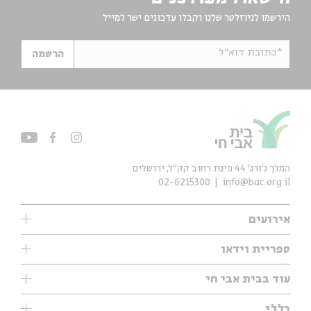
הירשמו לניוזלטר שלנו וקבלו עדכונים ישר למייל
*כתובת דוא"ל
הרשמה
המלך ג'ורג' 44 פינת רחוב קק״ל, ירושלים
02-6215300
info@bac.org.il
אירועים
עיון
ספריית וידאו
אנגלית
ילדים
שיעורי בוקר
עוד בבית אבי חי
מוזיקה
מיוחדים
תערוכות
עיון
כללי
נוער