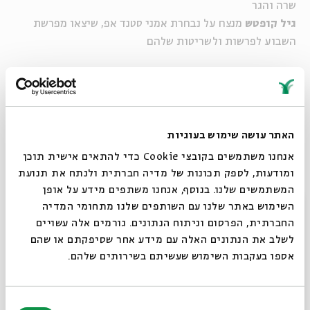
שרה והגר
גיל קופטש
מנצח על נבחרת אמני סטנד אפ, שיצאו מפרשת
השבוע לפרשות ולשריטות שלהם
בהשתתפות:
גלית חוגי
,
אלי חביב
,
ליאור אמסטרדמסקי
,
גיא אדלר
האתר עושה שימוש בעוגיות
אנחנו משתמשים בקובצי Cookie כדי להתאים אישית תוכן
שיתוף
הוספה ליומן
הרשמה לאירועים דומים
ומודעות, לספק תכונות של מדיה חברתית ולנתח את תנועת
המשתמשים שלנו. בנוסף, אנחנו משתפים מידע על אופן
סגור
השימוש באתר שלנו עם השותפים שלנו מתחומי המדיה
תגיות:
במה
אלי חביב
גלית חוגי
ניב מג'ר
ליאור אמסטרדמסקי
גיא אדלר
החברתית, הפרסום וניתוח הנתונים. גורמים אלה עשויים
לשלב את הנתונים האלה עם מידע אחר שסיפקתם או שהם
אספו בעקבות השימוש שעשיתם בשירותים שלהם.
אירועים נוספים בסדרה
בחירת