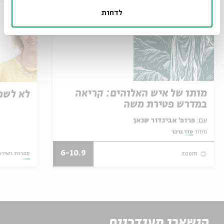
לדחות
מותו של איש האלוהים: קריאה
לא לשכ
במדרש פטירת משה
עם:
פרופ' אביגדור שנאן
מתוך:
סדר בוקר
6-10.9
ספרות ושירה
zoom
הישארו מעודכנים