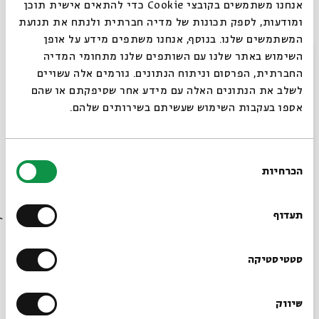
אנחנו משתמשים בקובצי Cookie כדי להתאים אישית תוכן
בהשתתפות: ד"ר
דן אלמגור, איתמר ארגוב, נתן סלור, נועה
ומודעות, לספק תכונות של מדיה חברתית ולנתח את תנועת
ארגוב, נועה קשפיצקי,
המשתמשים שלנו. בנוסף, אנחנו משתפים מידע על אופן
עמרי רוזנצוויג, איל חביב
סגור
השימוש באתר שלנו עם השותפים שלנו מתחומי המדיה
גבי ארגוב
– פסנתר וניהול מוסיקלי |
הילה אפשטיין
– צ'לו
החברתית, הפרסום וניתוח הנתונים. גורמים אלה עשויים
|
איתמר ארגוב
- כלי נשיפה |
לשלב את הנתונים האלה עם מידע אחר שסיפקתם או שהם
אסף רוט
- כלי הקשה
אספו בעקבות השימוש שעשיתם בשירותים שלהם.
בחירת
הכרחיות
שיתוף
הוספה ליומן
הרשמה לאירועים דומים
הסכמה
רוצים לדעת מה קורה
בבית אבי חי לפני כולם?
תעדוף
תגיות:
במה
הרשמו לניוזלטר שלנו
סטטיסטיקה
עוד בבית אבי חי
שיווק
*כתובת דוא"ל