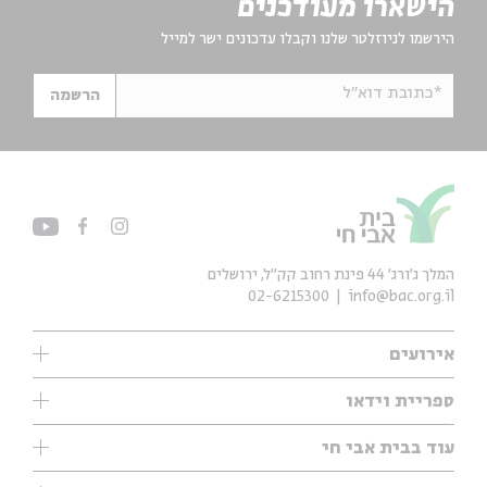
הישארו מעודכנים
הירשמו לניוזלטר שלנו וקבלו עדכונים ישר למייל
*כתובת דוא"ל
הרשמה
המלך ג'ורג' 44 פינת רחוב קק״ל, ירושלים
02-6215300
info@bac.org.il
אירועים
עיון
ספריית וידאו
אנגלית
ילדים
שיעורי בוקר
עוד בבית אבי חי
מוזיקה
מיוחדים
תערוכות
עיון