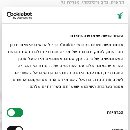
קראוס,
נדב ויקינסקי, אורית גל
ואורחים נוספים
האתר עושה שימוש בעוגיות
שיתוף
הוספה ליומן
הרשמה לאירועים דומים
אנחנו משתמשים בקובצי Cookie כדי להתאים אישית תוכן
ומודעות, לספק תכונות של מדיה חברתית ולנתח את תנועת
המשתמשים שלנו. בנוסף, אנחנו משתפים מידע על אופן
תגיות:
במה
ד
סגור
השימוש באתר שלנו עם השותפים שלנו מתחומי המדיה
החברתית, הפרסום וניתוח הנתונים. גורמים אלה עשויים
אירועים נוספים בסדרה
לשלב את הנתונים האלה עם מידע אחר שסיפקתם או שהם
אספו בעקבות השימוש שעשיתם בשירותים שלהם.
בחירת
הכרחיות
הסכמה
רוצים לדעת מה קורה