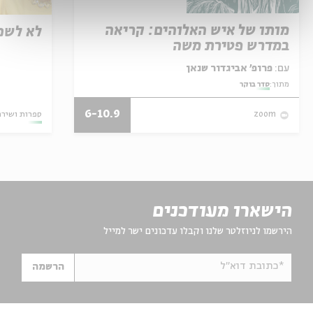
מותו של איש האלוהים: קריאה
לא לשכ
במדרש פטירת משה
עם:
פרופ' אביגדור שנאן
מתוך:
סדר בוקר
6-10.9
ספרות ושירה
zoom
הישארו מעודכנים
הירשמו לניוזלטר שלנו וקבלו עדכונים ישר למייל
*כתובת דוא"ל
הרשמה