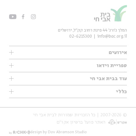
המלך ג'ורג' 44 פינת רחוב קק״ל, ירושלים
02-6215300
info@bac.org.il
אירועים
עיון
ספריית וידאו
אנגלית
ילדים
שיעורי בוקר
עוד בבית אבי חי
מוזיקה
מיוחדים
תערוכות
עיון
כללי
נוער
מיוחדים
מיוחדים
צרו קשר
ספרות ושירה
פודקאסטים מומלצים
ספרות ושירה
אודות
סדרות
כתבות
© 2007-2026 | כל הזכויות שמורות לבית אבי חי
הצהרת נגישות
אירועי עבר
קצה הקרחון
האתר פועל ברשיון אקו״ם
תנאי שימוש והצהרת פרטיות
אירועים בירושלים
על הדרך
חנות
ילדים
design by Dov Abramson Studio
מפלגת המחשבות