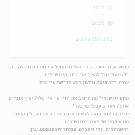
26.12
ה
אנגלית
מיוחדי
כג בטבת
20:30
₪50/₪30/₪3
פושע אכזר מסתובב בירושלים ומחסל את חיי הרוח שלה. רק
בלש אחד יכול להציל את הרוח הירושלמית.
אורח: ד"ר
מיכה גודמן
,ראש מדרשת עין פרת
מיהו ירושלמי? מה מרכיב את הדי-אן-איי שלו? ואיך אוכלים
אותו? מעורב עם צ'יפס בצד?
ירושלמי אחד מנסה לעשות סדר במעורב עם התבלין הסודי.
מופע קומי של מערכונים ושירים.
בהשתתפות:
גדי ויסברט
,
אביתר ליכטנשטט
,
ערן