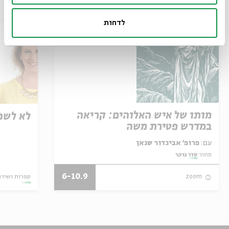
עוד בבית אבי חי
לדחות
מותו של איש האלוהים: קריאה
לא לשכ
במדרש פטירת משה
עם:
פרופ' אביגדור שנאן
מתוך:
סדר בוקר
6-10.9
ספרות ושירה
zoom