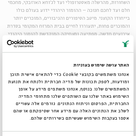
השחורות, מהרשלה מאסטרופולי ועד לג'וחא האוזבקי, מחכמי
חלם ועד לחכם חנוכה – ההומור היהודי ידוע בעולם כולו
בייחודו הקוצני. מיטב הסיפורים והגיבורים, המוכרים יותר
והמוכרים פחות, יתעוררו לחיים בבית המרזח המקומי בסדרת
אירועים חדשה, מפתיעה ומצחיקה המוקדשת להומור היהודי
לדורותיו.
ימזגו, יארחו, ינחו, ישחקו וישירו:
יאיר להמן וגדי ויסברט
האתר עושה שימוש בעוגיות
האירוע יתקיים בח7
אנחנו משתמשים בקובצי Cookie כדי להתאים אישית תוכן
ומודעות, לספק תכונות של מדיה חברתית ולנתח את תנועת
המשתמשים שלנו. בנוסף, אנחנו משתפים מידע על אופן
סגור
שיתוף
הוספה ליומן
הרשמה לאירועים דומים
השימוש באתר שלנו עם השותפים שלנו מתחומי המדיה
החברתית, הפרסום וניתוח הנתונים. גורמים אלה עשויים
לשלב את הנתונים האלה עם מידע אחר שסיפקתם או שהם
אספו בעקבות השימוש שעשיתם בשירותים שלהם.
תגיות:
במה
קובי אריאלי
הדר גלרון