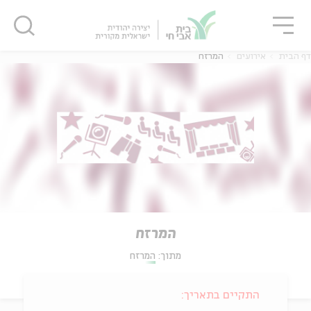
גור
סגור
סגור
דף הבית
אירועים
המרזח
המרזח
מתוך:
המרזח
התקיים בתאריך: