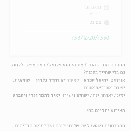
10.10.13
ה
אנגלית
מיוחדי
ו' בחשון
21:00
₪50/₪20/₪3
מהו ההומור היהודי? את מי הוא מצחיק? האם אפשר לצחוק
גם בלי שחייך בסכנה?
אורחים:
יחיאל ספרא
- סאטיריקן
והדר גלרון
– שחקנית,
יוצרת וסטנדאפיסטית
ימזגו, יארחו, ינחו, ישחקו וישירו:
יאיר להמן וגדי ויסברט
האירוע יתקיים בח7
מהבדחנים בשטעטל של שלום עליכם ועד למיטב הבדיחות