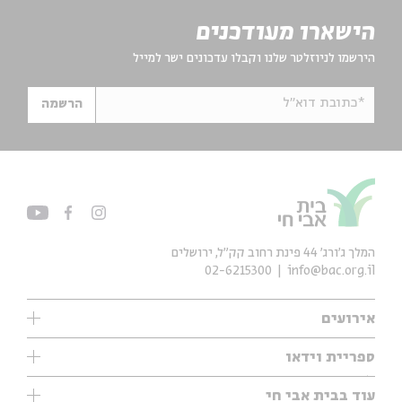
הישארו מעודכנים
הירשמו לניוזלטר שלנו וקבלו עדכונים ישר למייל
*כתובת דוא"ל
הרשמה
המלך ג'ורג' 44 פינת רחוב קק״ל, ירושלים
02-6215300
info@bac.org.il
אירועים
עיון
ספריית וידאו
אנגלית
ילדים
שיעורי בוקר
עוד בבית אבי חי