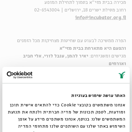
מכירה בבית מזי"א בסמוך לתחילת המופע
רחוב מסילת ישרים 18, ירושלים | 02-6543004
info@incubator.org.il
הפרה ממשיכה לבעוט עם שחיטות מצחיקות מכל הזמנים
והפעם היא מתארחת בבית מזי"א
מגישים ומשגיחים:
יאיר להמן, ענבל לורי, אלי חביב
ואורחים
כרטיסים לאירועים ימכרו בקופות בית אבי חי עד ליום המופע
האתר עושה שימוש בעוגיות
בשעה 17:30
אנחנו משתמשים בקובצי Cookie כדי להתאים אישית תוכן
מכירה בבית מזי"א בסמוך לתחילת המופע
ומודעות, לספק תכונות של מדיה חברתית ולנתח את תנועת
רחוב מסילת ישרים 18, ירושלים | 02-6543004
המשתמשים שלנו. בנוסף, אנחנו משתפים מידע על אופן
info@incubator.org.il
סגור
השימוש באתר שלנו עם השותפים שלנו מתחומי המדיה