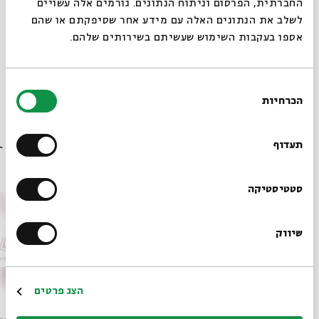
החברתית, הפרסום וניתוח הנתונים. גורמים אלה עשויים
לשלב את הנתונים האלה עם מידע אחר שסיפקתם או שהם
אספו בעקבות השימוש שעשיתם בשירותים שלהם.
שיתוף
הוספה ליומן
הרשמה לאירועים דומים
בחירת
הכרחיות
הסכמה
רוצים לדעת מה קורה
תגיות:
פרה שחוטה
סאטירה
במה 60
במה
בבית אבי חי לפני כולם?
תעדוף
אירועים נוספים בסדרה
הרשמו לניוזלטר שלנו
סטטיסטיקה
שיווק
*כתובת דוא"ל
הרשמה
הצג פרטים