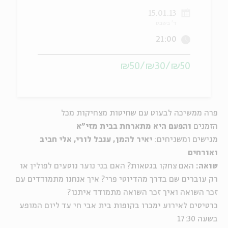
15.01.13
ה
אנגלית
מיוחדי
ד' בשבט
21:00
₪50/₪30/₪50
פרה ממשיכה לבעוט עם שחיטות מצחיקות מכל
הזמנים
והפעם היא מתארחת בבית מזי"א
מגישים ומשגיחים:
יאיר להמן, ענבל לורי, אלי חביב
ואורחים
שואה:
האם צחקו בגטאות? האם בני נוער נוסעים לפולין או
רק עוברים שם בדרך מהדיוטי פרי? איך אנחנו מתמודדים עם
זכר השואה ואיך זכר השואה מתמודד איתנו?
כרטיסים לאירוע ימכרו בקופות בית אבי חי עד ליום המופע
בשעה 17:30