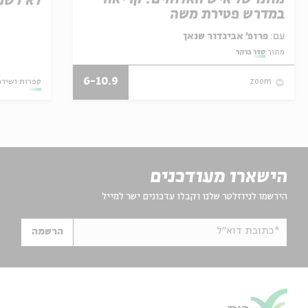
לא לשכ
במדרש פטירת משה
עם:
פרופ' אביגדור שנאן
מתוך:
סדר בוקר
6-10.9
ספרות ושירה
zoom
הישארו מעודכנים
הירשמו לניוזלטר שלנו וקבלו עדכונים ישר למייל
*כתובת דוא"ל
הרשמה