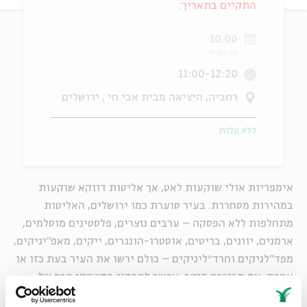
התקיים בתאריך:
ה
אנגלית
מיוחדי
10.06
כא בסיון
11:00-12:20
רחביה, היציאה מבית אבי חי , ירושלים
ללא עלות
אימפריות אולי שוקעות לאט, אך אליטות דווקא שוקעות
במהירות מסחררת. בעיר סוערת כמו ירושלים, האליטות
מתחלפות ללא הפסקה
–
ערבים נוצרים, פלסטינים מוסלמים,
ארמנים, יוונים, בריטים, אוסטרו-הונגרים, ייקים, מאפ"יניקים,
מפד"לניקים וחרד״ליניקים
–
כולם ירשו את העיר בעת כזו או
אחרת. אם מביטים היטב, אפשר להבחין במשחקי הכס של
האליטות באותה השכונה, באותו רובע ולפעמים אפילו באותו