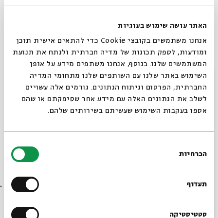
הבית.
האתר עושה שימוש בעוגיות
בסיור בעקבות ההיסטוריה החברתית של רחביה וטלביה
אנחנו משתמשים בקובצי Cookie כדי להתאים אישית תוכן
נשרטט קווים לדמותן של האליטות הירושלמיות, ונכיר את
ומודעות, לספק תכונות של מדיה חברתית ולנתח את תנועת
סיפורם של אלו שהקפידו לשחק טניס, ללגום קוניאק
המשתמשים שלנו. בנוסף, אנחנו משתפים מידע על אופן
ולהתכרבל עם הפודל בכורסא גם כשהעיר בערה.
סגור
השימוש באתר שלנו עם השותפים שלנו מתחומי המדיה
החברתית, הפרסום וניתוח הנתונים. גורמים אלה עשויים
ד"ר
מריק שטרן
הוא גיאוגרף פוליטי-עירוני, שמחקריו
לשלב את הנתונים האלה עם מידע אחר שסיפקתם או שהם
עוסקים בערים בסכסוך, ביחסים בין קבוצות ובירושלים
אספו בעקבות השימוש שעשיתם בשירותים שלהם.
המודרנית.
משך הסיור כ-80 דק' |
היציאה מבית אבי חי |
ללא תשלום
בחירת
הכרחיות
ובהרשמה מראש
הסכמה
רוצים לדעת מה קורה
בבית אבי חי לפני כולם?
תעדוף
שיתוף
הוספה ליומן
הרשמה לאירועים דומים
הרשמו לניוזלטר שלנו
סטטיסטיקה