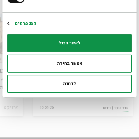
*כתובת דוא"ל
עוד בבית אבי חי
הרשמה
הצג פרטים
לאשר הכול
אפשר בחירה
המחלוקת הגדולה על מוקצה
שבת בבו
בתלמוד הבבלי
סיורים * 
לדחות
עם:
ד"ר יואל קרצ'מר רזיאל
פותח את 
ירושלמים 
מתוך:
מוקצה: עיצוב איסורי הטלטול והצריכה בשבת בספרות חז"ל
פרויקט
סדר בוקר
וידאו
20.05.26