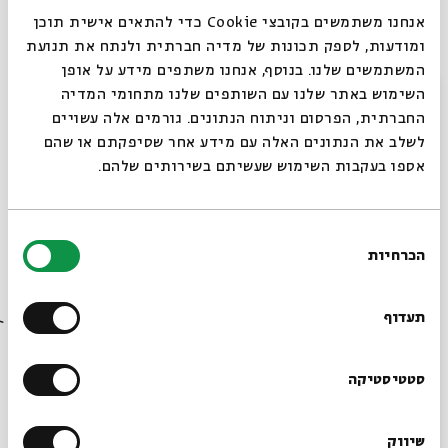
[מִ]מֶּלֶךְ מַלְכֵי הַמְּלָכִים הַקָּדוֹשׁ בָּרוּךְ הוּא
אנחנו משתמשים בקובצי Cookie כדי להתאים אישית תוכן
צֵאתְכֶם לְשָׁלוֹם מַלְאֲכֵי הַשָּׁלוֹם [הַשָּׁרֵת] מַלְאֲכֵי עֶלְיוֹן
ומודעות, לספק תכונות של מדיה חברתית ולנתח את תנועת
[מִ]מֶּלֶךְ מַלְכֵי הַמְּלָכִים הַקָּדוֹשׁ בָּרוּךְ הוּא
המשתמשים שלנו. בנוסף, אנחנו משתפים מידע על אופן
סגור
השימוש באתר שלנו עם השותפים שלנו מתחומי המדיה
בְּשִׁבְתְּכֶם לְשָׁלוֹם מַלְאֲכֵי הַשָּׁלוֹם מַלְאֲכֵי עֶלְיוֹן
החברתית, הפרסום וניתוח הנתונים. גורמים אלה עשויים
[מִ]מֶּלֶךְ מַלְכֵי הַמְּלָכִים הַקָּדוֹשׁ בָּרוּךְ הוּא
לשלב את הנתונים האלה עם מידע אחר שסיפקתם או שהם
אספו בעקבות השימוש שעשיתם בשירותים שלהם.
כִּי מַלְאָכָיו יְצַוֶּה לָךְ לִשְׁמָרְךָ בְּכָל דְּרָכֶיךָ
ה' יִשְׁמָר צֵאתְךָ וּבוֹאֶךָ מֵעַתָּה וְעַד-עוֹלָם
בחירת
הכרחיות
הסכמה
רוצים לדעת מה קורה
בבית אבי חי לפני כולם?
שיתוף
תעדוף
הרשמו לניוזלטר שלנו
סטטיסטיקה
תגיות:
אפרת גוש
שיר לשבת
מלאכים
שבת
שיווק