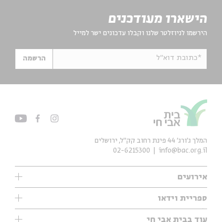
הישארו מעודכנים
הירשמו לניוזלטר שלנו וקבלו עדכונים ישר למייל
*כתובת דוא"ל
הרשמה
המלך ג'ורג' 44 פינת רחוב קק״ל, ירושלים
02-6215300
info@bac.org.il
אירועים
עיון
ספריית וידאו
אנגלית
ילדים
שיעורי בוקר
עוד בבית אבי חי