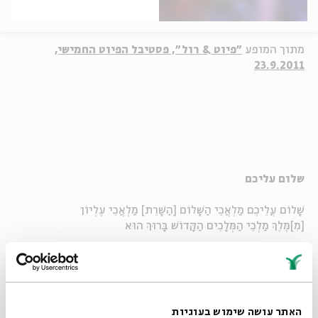
מתוך המופע
"פיוט & רול", פסטיבל הפיוט החמישי,
23.9.2011
שלום עליכם
שָׁלוֹם עֲלֵיכֶם מַלְאֲכֵי הַשָּׁלוֹם [הַשָּׁרֵת] מַלְאֲכֵי עֶלְיוֹן
[מִ]מֶּלֶךְ מַלְכֵי הַמְּלָכִים הַקָּדוֹשׁ בָּרוּךְ הוּא
בּוֹאֲכֶם לְשָׁלוֹם מַלְאֲכֵי הַשָּׁלוֹם [הַשָּׁרֵת] מַלְאֲכֵי עֶלְיוֹן
[מִ]מֶּלֶךְ מַלְכֵי הַמְּלָכִים הַקָּדוֹשׁ בָּרוּךְ הוּא
בָּרְכוּנִי לְשָׁלוֹם מַלְאֲכֵי הַשָּׁלוֹם [הַשָּׁרֵת] מַלְאֲכֵי עֶלְיוֹן
האתר עושה שימוש בעוגיות