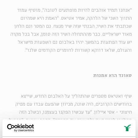
"אנחנו תמיד אוהבים להיות מופתעים לטובה", מוסיף עמוד
התווך השני של הלהקה, אמיר אטיאס. "האמת היא שמהיום
שכתבתי את השיר, הבנתי שזה שיר מנצח. גם המסר וגם הלחן
מאוד ישראליים. כבר מההתחלה השיר הזה סומן, אבל בכל מקרה
יש עוד הפתעות בהמשך. יהיו באלבום גם השפעות מישראל
והעולם, שלאו דווקא קשורות לחומרים הקודמים שלנו".
סאונד הוא אמנות
שיף ואטיאס מספרים שהתהליך על האלבום החדש, שייצא
בחודשים הקרובים, היה שונה, מכיוון שהפעם עבדו עם מפיק
חיצוני - אסי איילון. "עד עכשיו הפקנו בעצמנו, ובשלב הזה
החלטנו לגוון קצת ולהעשיר את החוויה", מספר אטיאס. "בפועל
נוצר לנו חיבור עם אסי ממש ברמה הרגשית. הוא לא איזה מפיק
מהחלונות הגבוהים שפשוט מנחית הוראות. מצאנו חבר, מעבר