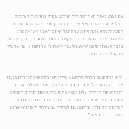
עם זאת, בשנה האחרונה היה ההרכב עסוק בהקלטת האלבום
השלישי עם המפיק אסי איילון (מוש בן ארי, עלמה זוהר ועוד).
הסנונית הראשונה מתוכו, הסינגל "אתם תשבו ואני אספר",
שאוחז באווירה מערבונית במקצת, שוחרר לאחרונה, ותוך שבוע
בלבד מצאתו טיפה לראש המצעד הישראלי של רשת ג', מה שמעיד
שהקהל אכן התגעגע.
"בוא נגיד שאם הקהל התגעגע אלינו חצי ממה שאנחנו התגעגענו
אליו - זה מעולה", אומר בחיוך איתי שיף, אחד מסולני ההרכב.
"הבסיס של הלהקה שלנו נמצא בהופעות. אנחנו רגילים להופיע
מספר רב של פעמים, ובשנה האחרונה היינו בפגרה. עבדנו על
האלבום יום וליל, והתגעגענו לכימיה עם הקהל ולאנרגיה שהוא
נותן לנו בהופעות".