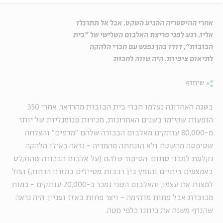
אחרי ההיסטריה ההגיע השקט. אבל אל תתרגלו
אליו. רגע לפני פריצת האלבום השלישי של "בית
הבובות", דודו כהן נפגש עם חברי הלהקה
לתיאום ציפיות. היה שווה לחכות
שיתוף
בשנה האחרונה נעלמו חברי בית הבובות מהרדאר. אחרי 350
הופעות שקיימו בשנים האחרונות, מכירות פנומנליות של יותר
מ-80,000 עותקים מאלבום הבכורה שלהם "מדפים" והצלחה
שטיפסה מהשטח ולא הונחתה מהמדיה - נראה כאילו הלהקה
נקלעת למבוי סתום. הסיפור שלהם (על אלבום הבכורה שהוקלט
באמצעים ביתיים והופץ בין רבבות מטיילים במזרח הרחוק) החל
למצות את עצמו, והאלבום השני נמכר ב-20,000 עותקים - כמות
מכובדת אבל פחות מדהימה - ויצר פחות באזז ועניין. היה נראה
שהגרף משנה את כיוונו כלפי מטה.