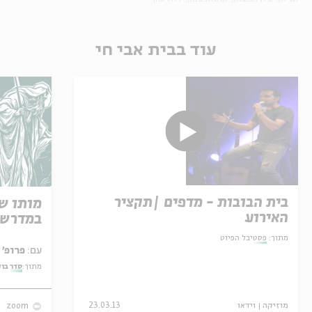
עוד בבית אבי חי
בית הבובות - מדפים |תקציר
מותו ש
האירוע
במדרש 
מתוך:
פסטיבל הפיוט
עם:
פרופ' אביגדור שנאן
מתוך:
סדר בו
מוזיקה
וידאו
23.03.13
zoom