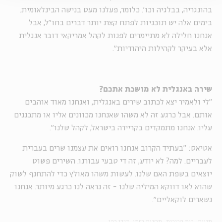
בהונגריה, בבלגיה וכו'. כלומר, פעלנו מעט בנישה הבינלאומית.
בימים אלה יש תוכניות לפתח קצת יותר דברים בחו"ל, אבל
אנחנו חלילה לא מתיימרים לפנות לקהל אמריקאי דובר אנגלית
אלא בעיקר לקהילות היהודיות".
שירה באנגלית לא מושכת אתכם?
"לי ולאמיר יצא לכתוב שירים באנגלית, ואנחנו מאוד אוהבים
אותם. אבל כרגע זה לא משהו שאנחנו מכוונים אליו או מתכננים
עליו. אנחנו מתמקדים בקריירה בישראל, לקהל שלנו".
אטיאס: "בעתיד הקרוב אנחנו רואים את עצמנו שרים בעברית
לעבריים. למה? לא יודע, זה די טבעי עבורנו. השירים פשוט
יוצאים בשפת האם שלנו. לעשות משהו מאולץ כדי להתחנף לשוק
שהוא לאו דווקא המיליה שלנו - זה נראה לנו כרגע מיותר. אנחנו
נשארים לוקאליים".
תגיות:
בית הבובות
תחנות בזמן
דודו כהן