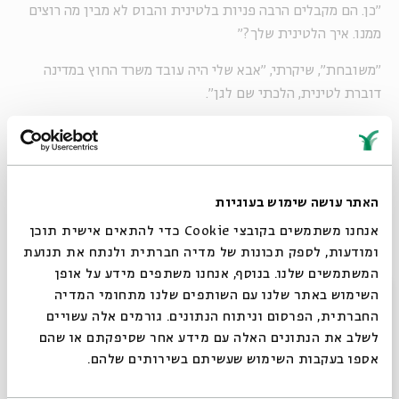
"כן. הם מקבלים הרבה פניות בלטינית והבוס לא מבין מה רוצים
ממנו. איך הלטינית שלך?"
"משובחת", שיקרתי, "אבא שלי היה עובד משרד החוץ במדינה
דוברת לטינית, הלכתי שם לגן".
"יש מדינה דוברת לטינית?"
שיט.
"
חֹפֵר גּוּמָּץ - בּוֹ יִפּוֹל"
אני מצטטת לעצמי מהיכן שהוא
.
האתר עושה שימוש בעוגיות
אנחנו משתמשים בקובצי Cookie כדי להתאים אישית תוכן
"... אני חושבת שכן".
ומודעות, לספק תכונות של מדיה חברתית ולנתח את תנועת
המשתמשים שלנו. בנוסף, אנחנו משתפים מידע על אופן
"איזה?"
סגור
השימוש באתר שלנו עם השותפים שלנו מתחומי המדיה
"הממ... הותיקן, לא?"
החברתית, הפרסום וניתוח הנתונים. גורמים אלה עשויים
לשלב את הנתונים האלה עם מידע אחר שסיפקתם או שהם
"גדלת בותיקן?"
אספו בעקבות השימוש שעשיתם בשירותים שלהם.
"כן. אל תשאלי, אני ואמא שלי היינו הנשים היחידות במדינה".
טוב,