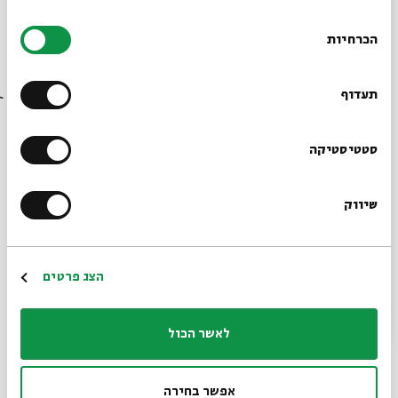
קצת הסתבכתי בקורי השקרים שלי... אבל אני כבר אצא מזה איך
בחירת
שהוא.
הכרחיות
הסכמה
רוצים לדעת מה קורה
"וואו. איך הוותיקן?"
בבית אבי חי לפני כולם?
תעדוף
מדינה נהדרת. יש שם קניונים, חבל על הזמן. קצת לצאת
מהקלאוסטרופוביה של הארץ הקטנה שלנו למרחבים, זאת
הרשמו לניוזלטר שלנו
סטטיסטיקה
בהחלט היתה חויה".
"טוב, בואי נמשיך", יערית קוטעת את הפלגתי על גלי הגוזמאות.
שיווק
*כתובת דוא"ל
"יש להם עוד דרישות?"
"כן, המועמדת צריכה להיות אגנוסטיקנית".
הרשמה
הצג פרטים
אגנוסטיקנית? מה זה לעזאזל? אני רק מקווה שזה לא משהו שקשור
לכלבים. אני שונאת כלבים.
לאשר הכול
"את יודעת מה זה אגנוסטיקנית?" אני בודקת את הצד שמנגד.
אפשר בחירה
"בערך". רוית נוגעת באף, עכשיו תורה לשקר.