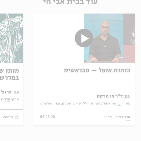
עוד בבית אבי חי
כוחות אופל – מבראשית
מותו ש
במדרש 
עם:
פרופ' אביגדור שנאן
עם:
ד"ר חן מרקס
מתוך:
סדר בו
מתוך:
כוחות אופל בספרות חז"ל: שדים, שטנים, ובני האלוהים
סדר בוקר
וידאו
09.08.26
zoom