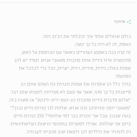
שיתוף
כולם שואלים אותי איך קיבלתי את הג'וב הזה.
האמת, זה לא היה כל כך קשה.
זה קרה ככה באמצע הצהריים כשאני עם הכוסמת על האש,
מתקשרת איזו נירית אחת מחברת משאבי אנוש. תמיד יש להן
שמות כאלה, נירית, מירית, רוית, יערית, הכל כדי לבלבל את
המועמד.
בדרך כלל הן אומרות את שמות חברות כח האדם אותן הן
מייצגות כל כך מהר, שאני אף פעם לא מצליחה לתפוס שום דבר.
"שלום מדברת נירית מחברת נט-קומ-ויזנ-לינקס" או משהו כזה.
"משאבי יומן-סורסינג וכח אנוש. שלחת לנו קורות חיים נכון?"
בטח שנכון. אבל אני זוכרת כבר למי שלחתי? 150 קורות חיים
ביום אני שולחת. אפילו למשרות בתחומי הרשות הפלשתינאית.
רק להחזיר את הילדים לגן ולצאת שוב מהבית לעבודה.