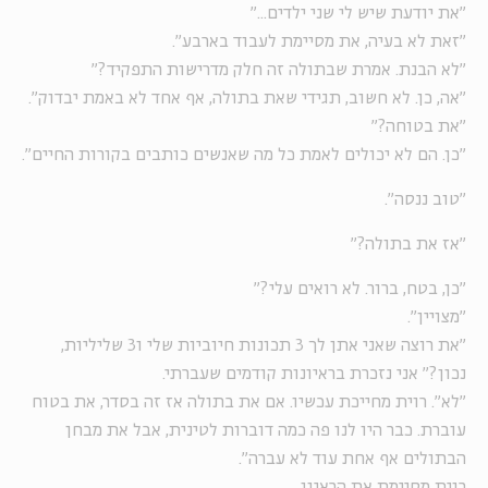
"את יודעת שיש לי שני ילדים..."
"זאת לא בעיה, את מסיימת לעבוד בארבע".
"לא הבנת. אמרת שבתולה זה חלק מדרישות התפקיד?"
"אה, כן. לא חשוב, תגידי שאת בתולה, אף אחד לא באמת יבדוק".
"את בטוחה?"
"כן. הם לא יכולים לאמת כל מה שאנשים כותבים בקורות החיים".
"טוב ננסה".
"אז את בתולה?"
"כן, בטח, ברור. לא רואים עלי?"
"מצויין".
"את רוצה שאני אתן לך 3 תכונות חיוביות שלי ו3 שליליות,
נכון?" אני נזכרת בראיונות קודמים שעברתי.
"לא". רוית מחייכת עכשיו. אם את בתולה אז זה בסדר, את בטוח
עוברת. כבר היו לנו פה כמה דוברות לטינית, אבל את מבחן
הבתולים אף אחת עוד לא עברה".
רוית מסיימת את הראיון.