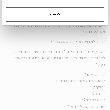
אני נושמת לרווחה, אין לה מושג לבחורה. רשמתי לעצמי בעומק
לדחות
התודעה לבדוק בויקיפדיה במה מדובר.
"אבל זה מה שאמרו לי להגיד", היא חוזרת לעניינים, "אז את
אגנוסטיקנית?"
"ברור. לא ראית עלי איך שנכנסתי"?
"ישר קלטתי" רוית חייכה, "בינתיים את המועמדת המובילה
לתפקיד". היא מחמיאה ואז נזכרת במשהו. "יש עוד דבר אחד
קטן..."
"כן, אני אתך".
"המועמדת צריכה להיות בתולה".
"סליחה?"
"בתולה".
"למה בתולה?"
"זה מה שאמרו לי להגיד".