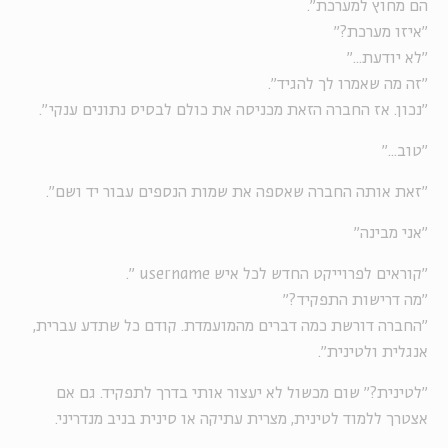
הם מחוץ למערכת".
"איזו מערכת?"
"לא יודעת..."
"זה מה שאמרו לך להגיד".
"נכון. אז החברה הזאת מכניסה את כולם לבסיס נתונים ענקי".
"טוב..."
"זאת אותה החברה שאספה את שמות הנספים עבור יד ושם".
"אני מבינה"
"קוראים לפרוייקט החדש לכל איש
username
".
"מה דרישות התפקיד?"
"החברה דורשת כמה דברים מהמועמדת. קודם כל שתדע עברית,
אנגלית ולטינית".
"לטינית?" שום מכשול לא יעצור אותי בדרך לתפקיד. גם אם
אצטרך ללמוד לטינית, מצרית עתיקה או סינית בניב מנדריני.