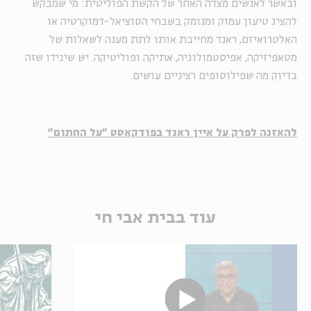
ובאשר לאנשים מצדה האחר של הקשת הפוליטית: מי שמבקש
להציג טיעון עמוק ומנומק בשבחי הסוציאל-דמוקרטיה או
האלטרואיזם, ראנד מחייבת אותו לתת מענה לשאלות של
מטאפיזיקה, אפיסטמולוגיה, אתיקה ופוליטיקה. יש שיגידו שזה
בדיוק מה שפילוסופים רציניים עושים.
להאזנה לפרק על איין ראנד בפודקאסט "על החתום"
עוד בבית אבי חי