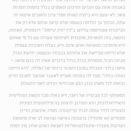
באבחה אחת עם חברים ותיקים ונאמנים בגלל גחמות חסרות
פשר; לא-פעם היא ביקרה קשות ספרי עיון נחשבים שיצאו זה
עתה, ובתוך כך הודתה בעצמה שלא קראה אותם אלא רק את
הביקורת שפורסמה עליהם ב"ניו יורק טיימס". דוגמטית, קשוחה,
נוקשה, בזה לפשרות, מתנגדת לשיתופי פעולה עם כל מי שאינם
היא מהסיבה הפשוטה שהם אינם היא, בעלת חשיבות עצמית
שלא הייתה מביישת את אלוהים בכבודו ובעצמו; יודעת הכול,
מבינה הכול, מומחית בכול, כולל בדברים שאין לה בהם מושג –
אישה בלתי-נסבלת במובן הטהור ביותר של המילה. ״היא הייתה
גאונה בורה״, ספד לה במותה מעריץ לשעבר שנהפך למבקר חריף,
ובזאת לכד משהו נכון, הגם שבוודאי הגזים לשני הקצוות.
המשותף לכל מבקריה של ראנד, ויש כאלה מכל הקשת הפוליטית
והאידיאולוגית, הוא הסירוב לראות בה פילוסופית רצינית
והנטייה לרדד אותה לכלל קריקטורה. תמיד, איכשהו, הדיון
מסתיים (או מתחיל) בהצגתה כאישה קפואת לב שרק מחפשת
הצדקות פסבדו-אינטלקטואליות לשנאת האדם שלה; מין דמות