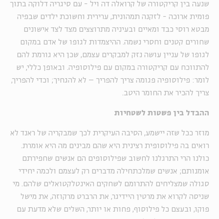
שנעה בין קריקטורה של קרואלה דה ויל - עם סיגריה דלוקה בתוך
פומית ארוכה - לזקנה תמהונית, ערירית וחשוכת ילדים שבפיה
מבטא רוסי כבד ומאיים ובעיניה מתרוצצים מצד לצד אישונים
שחורים קטנים וחסרי נשמה. ההיצמדות לגופו של אדם במקום
לגופו של עניין עושה נזק למבקרים עצמם, שכן היא גורמת להם
להתווכח עם קריקטורה במקום עם פילוסופיה. ובאופן כללי, יש
לומר: פילוסופיה פגומה צריך להפריך – לא להגחיך; וכדי להפריך,
צריך להכיר את החומר היטב.
ההבדל בין פשטות לשטחיות
מוזר ככל שזה יישמע, הסיבה העיקרית לכך שמבקריה של ראנד לא
רואים בה פילוסופית רצינית היא שהם מבינים מה היא אומרת.
כולנו הרי התרגלנו לחשוב שפילוסופים הם אנשים שחפירתם
אומנותם; אנשים שמלכתחילה מדברים רק לעצמם ולכמה יחידי
סגולה שמצליחים להתרומם לשחקים האינטלקטואלים שלהם. מי
שניסה לקרוא את מרטין היידיגר, את הרברט מרקוזה, את מישל
פוקו, ובעצם כל פילוסוף, פחות או יותר, השלים שלא מדעת עם