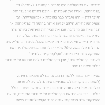
יריבים: את השמאלנים היא איבדה בקומות ג׳ (אתיקה) וד׳
(פוליטיקה), ואילו את השמרנים – רובם דתיים או בעלי יחס
חיובי לדת – היא איבדה כבר בקומות א׳ (מטאפיזיקה) וב׳
(אפיסטמולוגיה). חלקם יפגשו אותה בקומה ד׳ (פוליטיקה) אך
יגלו שאין עם מי לדבר, שכן את הביקורת הארסית ביותר שלה
היא שמרה לאנשים שהעזו להפריד בין הקומות האלה. את
פרידריך האייק ומילטון פרידמן, שניים מהכלכלנים הקפיטליסטים
הגדולים של המאה ה-20 שלא קיבלו את האפיסטמולוגיה ואת
האתיקה שלה, היא כינתה ״אקלקטיקנים עלובים״
ו״אנטי-קפיטליסטים״, שכן הקפיטליזם שלהם מבוסס על יסודות
פילוסופיים פגומים.
מאיין ראנד אפשר ללמוד הרבה, גם אם לא מסכימים איתה
(למעשה, בעיקר אם לא מסכימים איתה). לא היה לה מושג
בכלכלה, אבל היא עשתה יותר מכל אדם אחר אי-פעם – כולל
כולם – כדי להעמיד את הקפיטליזם על יסודות מוסריים, גם אם
ההצדקות שלה מרחיקות אותה מרוב הקפיטליסטים עצמם.