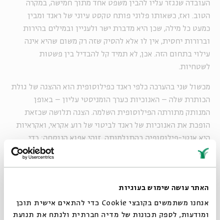
העובדה שנגזר עליו להבין משפט אחד מתוך חמישה, במקרה
הטוב. ואז, כשאותו פלוני פותח טקסט עיוני של ראנד ומבין
כמעט כל מילה, שכן היא מדברת ישר ולעניין ובמילים בהירות
וברורות יחסית, אין לו אלא להסיק שזה רק משום שהיא אינה
עילוי בתחום הזה. אכן, לא תמיד קל להבדיל בין פשטות
לשטחיות.
מכשול שני בהערכה כלפי ראנד כפילוסופית הוא ההצגה של גולת
הכותרת שלה – האנוכיות כערך הומניסטי עליון – באופן
המנותק מתורתה הפילוסופית השלמה. הצגה תלושה שכזאת
הופכת את האנוכיות של ראנד לביטוי של רוע אקראי, ואקראיות
היא אנטי-פילוסופיה בהתגלמותה. זוהי אפוא הנוסחה: כדי
לתעב את ראנד, די לראות אותה כקריקטורה, אבל כדי להפריך
אותה, יש להבין אותה באמת; יש לשפוט אותה בניכוי המיתוס,
לקרוא אותה ולא את מה שאחרים כתבו עליה (והרי לגבש עליה
האתר עושה שימוש בעוגיות
דעה אך ורק על סמך הערכה של אחרים זה כמו לשפוט ספר על
סמך ביקורת ב"ניו יורק טיימס").
אנחנו משתמשים בקובצי Cookie כדי להתאים אישית תוכן
ומודעות, לספק תכונות של מדיה חברתית ולנתח את תנועת