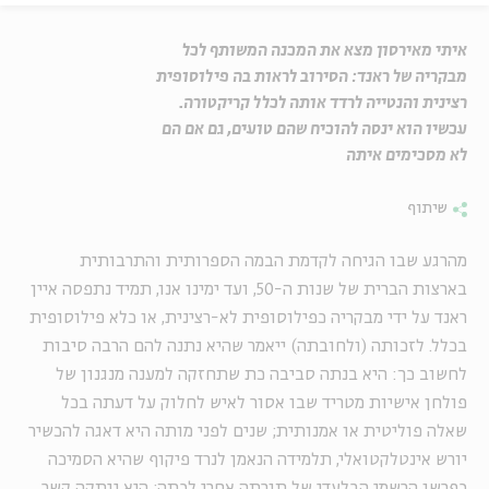
איתי מאירסון מצא את המכנה המשותף לכל
מבקריה של ראנד: הסירוב לראות בה פילוסופית
רצינית והנטייה לרדד אותה לכלל קריקטורה.
עכשיו הוא ינסה להוכיח שהם טועים, גם אם הם
לא מסכימים איתה
שיתוף
מהרגע שבו הגיחה לקדמת הבמה הספרותית והתרבותית
בארצות הברית של שנות ה-50, ועד ימינו אנו, תמיד נתפסה איין
ראנד על ידי מבקריה כפילוסופית לא-רצינית, או כלא פילוסופית
בכלל. לזכותה (ולחובתה) ייאמר שהיא נתנה להם הרבה סיבות
לחשוב כך: היא בנתה סביבה כת שתחזקה למענה מנגנון של
פולחן אישיות מטריד שבו אסור לאיש לחלוק על דעתה בכל
שאלה פוליטית או אמנותית; שנים לפני מותה היא דאגה להכשיר
יורש אינטלקטואלי, תלמידה הנאמן לנרד פיקוף שהיא הסמיכה
כפרשן הרשמי הבלעדי של תורתה אחרי לכתה; היא ניתקה קשר