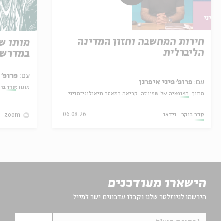
חירות המחשבה וחזון המדינה
מותו ש
הליברלית
במדרש 
עם:
פרופ' אביגדור שנאן
עם:
פרופ' פיני איפרגן
מתוך:
סדר בו
מתוך:
האופציה של שפינוזה: קריאה במאמר תיאולוגי־מדיני
סדר בוקר
וידאו
06.08.26
zoom
הישארו מעודכנים
הירשמו לניוזלטר שלנו וקבלו עדכונים ישר למייל