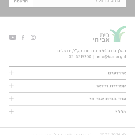
*כתובת דוא"ל
הרשמה
המלך ג'ורג' 44 פינת רחוב קק״ל, ירושלים
02-6215300
info@bac.org.il
אירועים
עיון
ספריית וידאו
אנגלית
ילדים
שיעורי בוקר
עוד בבית אבי חי
מוזיקה
מיוחדים
תערוכות
עיון
כללי
נוער
מיוחדים
מיוחדים
צרו קשר
ספרות ושירה
פודקאסטים מומלצים
ספרות ושירה
אודות
סדרות
כתבות