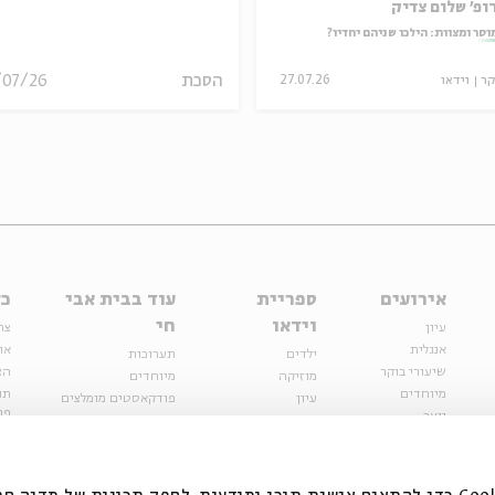
ופ' שלום צדיק
וסר ומצוות: הילכו שניהם יחדיו?
הסכת
/07/26
קר
וידאו
27.07.26
אירועים
ספריית
עוד בבית אבי
כל
וידאו
חי
עיון
צר
אנגלית
או
ילדים
תערוכות
שיעורי בוקר
הצ
מוזיקה
מיוחדים
מיוחדים
תנ
עיון
פודקאסטים מומלצים
פר
נוער
מיוחדים
כתבות
חנ
ספרות ושירה
ספרות ושירה
קצה הקרחון
סדרות
על הדרך
אירועי עבר
מפלגת המחשבות