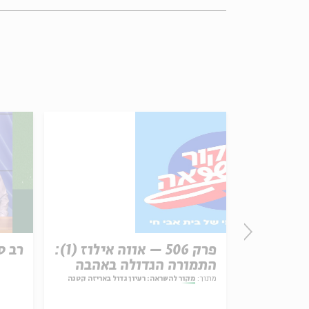
זון
פרק 506 – אווה אילוז (1):
רב ס
התמורה הגדולה באהבה
מתוך:
מקור להשראה: רעיון גדול באריזה קטנה