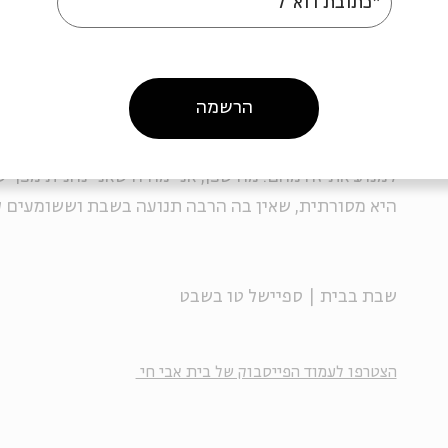
*כתובת דוא"ל
"שבת זה משהו שקשור לבית של כל אחד ואחד, למשפחו
של כל אחד, וקשה לי שמישהו מנסה להחליט איך השבת 
כולם. חשוב לי שבמרחב הציבורי יכבדו אחד את השבת 
הרשמה
הורדת ההילוך של השבת, אבל בלי כפייה שתגרום לאנשי
חברים שעונג השבת שלהם זה לרדת עם אוטו למעיין ולטב
למנוע את זה מהם. מה שכן, אני מודה שאני נהנית מכך 
היא מסורתית, שאין בה הרבה תנועה בשבת וששומעים 
שבת בבית | ספיישל טו בשבט
הצטרפו לעמוד הפייסבוק של בית אבי חי