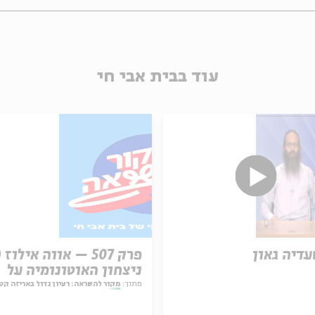
עוד בבית אבי חי
עדיה גאון
ניצחון האוטונומיה על
המחויבות
מתוך:
מקור להשראה: רעיון גדול באריזה קט