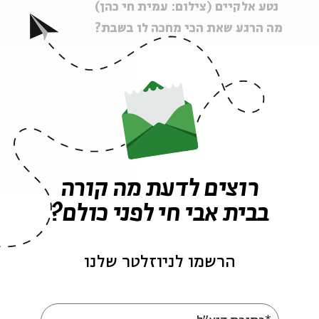
נטע אלקיים (צילום: עמית חי כהן)
מה הרגע שאת הכי מחכה לו בשבת?
"כשהכול כבר על הפלטה, נרות השבת דולקים, אני אחרי
ומחכה שהתפילה תיגמר ושיהיה אפשר להתחיל את ארוח
מהטרחה במשך היום, אבל את יודעת שזה הולך להשתלם
מהו מאכל השבת הכי קלאסי בעינייך?
רוצים לדעת מה קורה
בבית אבי חי לפני כולם?
כלומר 7, כלומר שבת, וד"ג זה גם דין גיהנום, כלומר, 
מגיהנום. אז בהחלט דג".
הרשמו לניוזלטר שלנו
מהו המקום שצריך לדעתך להיות לשבת במרחב הציבו