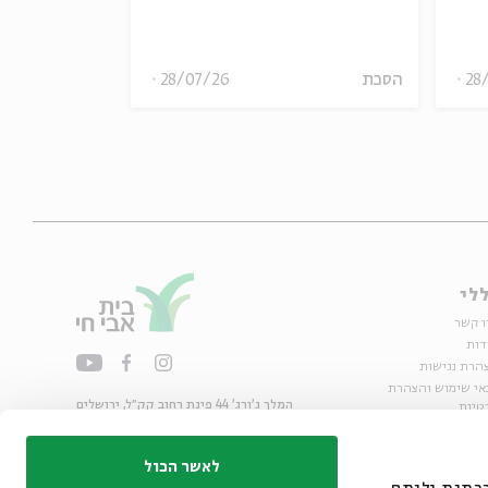
28
הסכת
28/07/26
הסכת
לי
ו קשר
דות
הרת נגישות
אי שימוש והצהרת
המלך ג'ורג' 44 פינת רחוב קק״ל, ירושלים
טיות
02-6215300
ות
info@bac.org.il
לאשר הכול