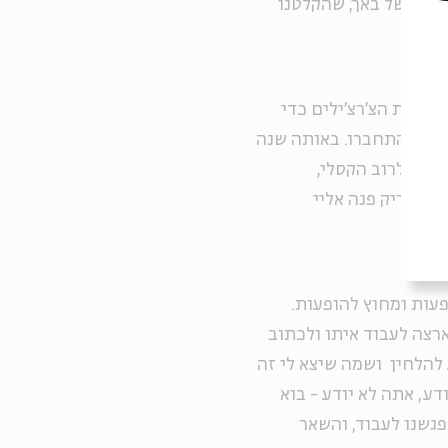
סיות של באך, שהקלטנו
להקת הצ'רצ'ילים כדי
להקה התחברו. באותה שנה
אריק לרוב הקסלי,
ם. אריק פנה אליי
עות ומחוץ להופעות.
ארצה לעבוד איתו ולכתוב
ע להלחין ושמה שיצא לי זה
דע, אתה לא יודע - בוא
פגשנו לעבוד, והשאר