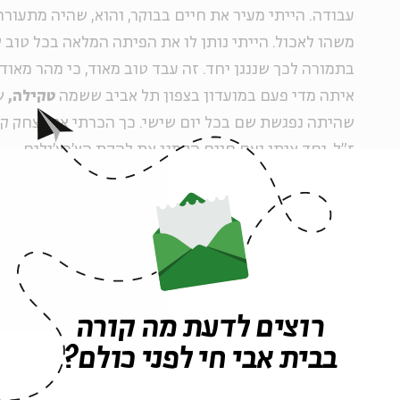
עבודה. הייתי מעיר את חיים בבוקר, והוא, שהיה מתעורר
משהו לאכול. הייתי נותן לו את הפיתה המלאה בכל טוב ש
בתמורה לכך שננגן יחד. זה עבד טוב מאוד, כי מהר מאוד 
איתה מדי פעם במועדון בצפון תל אביב ששמה
טקילה,
ש
שהיתה נפגשת שם בכל יום שישי. כך הכרתי את יצחק ק
ז"ל. יחד איתו ועם חיים הקמנו את להקת הצ'רצ'ילים.
אריק איינשטיין ואני: בוא ננסה ונראה מה ייצא
השנה היא שנת 1969. אני חבר בלהקת הצ'רצ'ילי
רוצים לדעת מה קורה
הארץ. כבר הקלטנו אלבום ראשון שנקרא "מקרה אישה" וה
בשלב מסוים החליט הזמר שלנו, סטן סולומון, שהוא עוז
בבית אבי חי לפני כולם?
שלנו חיברו אותנו ואת נעם שריף המנצח לזובין מהטה, 