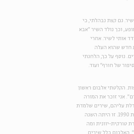
יר. גם קצת נבהלתי, כי
ופע, וכך נולד השיר "אבא
דד אותי לשיר. אחרי
ע חדש שהוא העלה
. נוסף על כך, הלחנתי
יפור של חורף" ועוד.
פות. הקלטתי אלבום ראשון
ם". אני זוכר את המורה
גדלת עליהם, שירים שלמדת
בבית הוריך ותקליט אותם". המשפט הזה חי איתי עד שנת 1990. זו היתה השנה
 טורקית-יוונית ומה
. האלבום כלל שירים