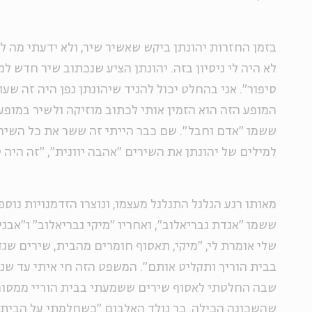
בזמן החזרות יהונתן ביקש שאשיר שיר, ולא ידעתי מה לש
לא היה לי ניסיון בזה. יהונתן הציע שנכתוב שיר חדש למ
סיפור". אני בהחלט יכול להגיד שיהונתן גפן היה זה שעו
המופע הזה הוא הזמין אותי לכתוב מוזיקה ולשיר במופ
ששמו "אדם וחבל". שם כבר הייתי זה ששר את כל השירים
למילים של יהונתן את השירים "אהבה יוונית", "זה היה ס
מאותו רגע הגלגל התגלגל מעצמו, ונוצרו הזדמנויות נוס
ששמו "אגדת גבריאלוב", ואחריו "מיקי גבריאלוב" ו"אבני
שלי אומרת לי, "מיקי, תאסוף חומרים מהבית, שירים ש
שבה החלטתי לאסוף שירים ששמעתי בבית הוריי ממסורת
שהשכונה הכילה. כך נולד האלבום "כשחלמתי על הבית"