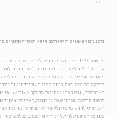
היסטוריה.
ביצועים ראשונים ולימודים: מיקי, תאסוף חומרים מ
עד שנת 1975 העבודה במשותף של אריק ושלי הניבה
אביגדור" ו"סע לאט", ועוד שירים כמו "ערב מול הגלעד" 
מאוד אינטנסיבי, מה גם שהייתי בלי השכלה מוזיקלית ש
מוזיקה ברצינות. זאת היתה החלטה שקיבלתי עוד בתקו
הצ'רצ'ילים, ובש
ללמוד מוזיקה. מכיוון שאין לי בגרות, לא קיבלו אותי לא
הצטרכתי לחפש מלגות וללמוד באופן פרטי. בד בבד הציע
כנגן בס למופע שלו ושל דני ליטני "מכתבים למערכת". 