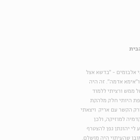
הבית
 שני אלבומים - "בדשא אצל
ו"אימא אדמה". זה היה
ל ממש ורציתי ללמוד
פת היותי חלק מלהקת
ל כך עזבתי את הלהקה בשנת 72'. אז פורק הקשר עם אריק ויצאתי
קדמיה למוזיקה, ולכן
 לי יהונתן גפן להצטרף
מובן שהעיתוי היה מושלם.