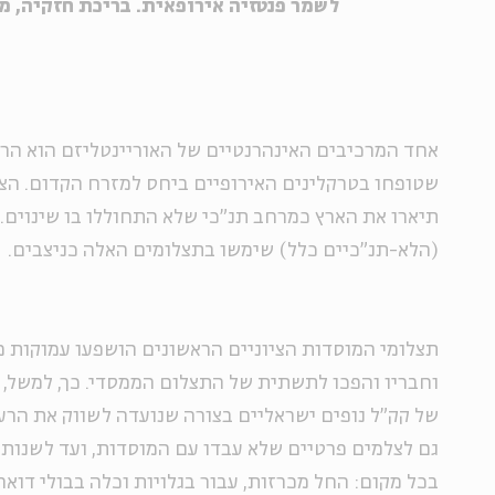
לשמר פנטזיה אירופאית. בריכת חזקיה, מ
אחד המרכיבים האינהרנטיים של האוריינטליזם הוא הרצ
שטופחו בטרקלינים האירופיים ביחס למזרח הקדום. הצ
תיארו את הארץ כמרחב תנ"כי שלא התחוללו בו שינוים.
(הלא-תנ"כיים כלל) שימשו בתצלומים האלה כניצבים.
תצלומי המוסדות הציוניים הראשונים הושפעו עמוקות 
וחבריו והפכו לתשתית של התצלום הממסדי. כך, למשל,
של קק"ל נופים ישראליים בצורה שנועדה לשווק את הרעי
בכל מקום: החל מכרזות, עבור בגלויות וכלה בבולי דואר.