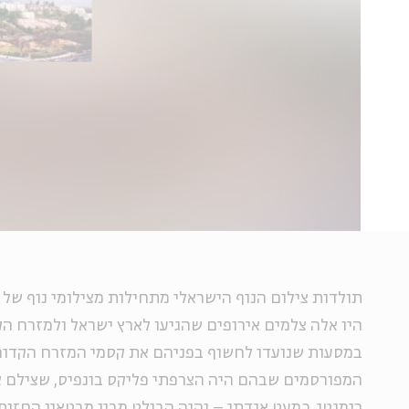
תולדות צילום הנוף הישראלי מתחילות מצילומי נוף של
במסעות שנועדו לחשוף בפניהם את קסמי המזרח הקדום
המפורסמים שבהם היה הצרפתי פליקס בונפיס, שצילם א
רומנטי, כמעט אגדתי – והיה הבולט מבין מבטאיו החזות