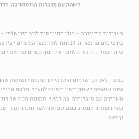
לשחק עם מגבלות הרומנטיקה. דוד
העבודות בתערוכה – כולן מתייחסות לנוף הירושלמי – 
בין צלמים מהמאה ה-19 ותחילת המאה העשרי
אלה האחרונים באים לתעד את הנוף כשהם מודעים למה
בניגוד לאבות, הצלמים הישראלים מגיבים למציאות שקו
אינם שואפים לשווק דימוי רומנטי למערב, חלקם מהופנ
משחקים עם מגבלותיה. כך, למשל, תמונות הנוף של דוד
כאילו פותחו מנגטיב פגום שנחשף לאור ונשרף ומצד שני 
קדושה.