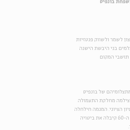
שפחת בונפיס
ון לשמר ולשווק פנטזיות
למים בני היבשת הישנה
 תושבי המקום
מתצלומיהם של בונפיס
 צילמה מחלקת התעמולה
ון הציוני. המגמה חילחלה
גם לצלמים פרטיים שלא עבדו עם המוסדות, ועד לשנות ה-60 קיבלה את ביטויה