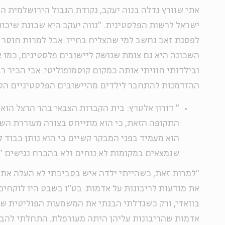
אתי שוורץ גדלה בנוה יעקב, נקודת הגבול הירושלמית הצ
ישראל לרשות הפלסטינית. "נווה יעקב היא שכונת שיכונ
לפסגת זאב נחשב למי שהצליח בחייו. אבל למרות חוסר
השכונה היא גם צומת שנושק ליישובים פלסטינים, כמו א
ובילדותי חוויתי אותה כמקום קוסמופוליטי. אבי הכיר ר
ההזדמנות להתחבר לילדים מהיישובים הפלסטיניים הס
"
דורון אלטרץ: בית הקברות הצבאי בהר הרצל הוא 
התקופה הזאת, כי הוא מתייחס בצורה מעוררת השר
הוא מעמיד בפני המבקר קשיים כי הוא נותן כבוד ל
שנמצאים במקומות לא נוחים ולא בהכרח נגישים
"
"למרות זאת, כשהייתי ילדה איש בסביבתי לא העלה את 
את מודעות לריבונות על אדמות. בט"ו בשבט היו לוקחים 
בוואדי, ורק כשגדלתי הבנתי את המשמעות הפוליטית ש
אדמות שהריבונות עליהן היתה מעורפלת. התחלתי להבין 