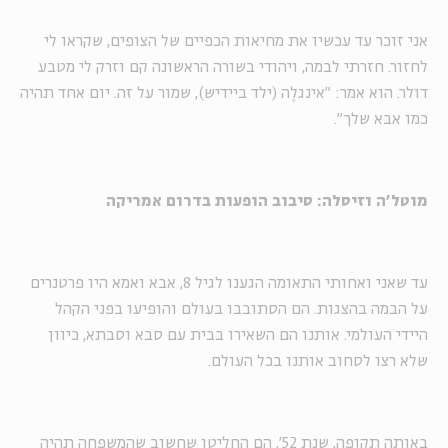
אני זוכר עד עכשיו את מחיאות הכפיים של הצופים, שקראו לי
לחזור. חזרתי לבמה, ויהודי בשורה הראשונה קם וזרק לי מטבע
דולר. הוא אמר: "אינגלֶה (ילד ביידיש), שמור על זה. יום אחד תהיה
כמו אבא שלך".
מוטל'ה וזיסלה: סיבוב הופעות בדרום אמריקה
עד שאני ואחותי התאומה הגענו לגיל 8, אבא ואמא היו פרטנרים
על הבמה בהצגות. הם הסתובבו בעולם והופיעו בפני הקהל
היידי העולמי. אותנו הם השאירו בבית עם סבא וסבתא, כיוון
שלא רצו לסחוב אותנו בכל העולם.
באותה תקופה, שנת 52', הם החליטו שחשוב שהמשפחה תהיה