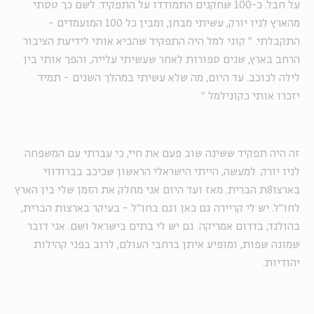
על חבל. כ-100 שחקנים התמודדו על התפקיד. לשם כך טסתי
מהארץ לניו יורק, עשיתי מבחן, ומבין כל 100 המועמדים -
התקבלתי.
"
קוני למל היה התפקיד שהביא אותי לידיעת הציבור
הרחב בארץ, שנים ספורות לאחר שעשיתי עלייה, והפך אותי בין
לילה לכוכב. עד היום, מה שלא עשיתי במהלך השנים - תמיד
יזכרו אותי כקונילמל
"
זה היה תפקיד ששינה שוב פעם את חיי, כי עברתי עם המשפחה
לניו יורק. למעשה, הייתי הישראלי הראשון שכיכב בברודווי
בארצו8ת הברית. מאז ועד היום אני מחלק את הזמן שלי בין הארץ
לחו"ל. יש לי קריירה גם כאן וגם בחו"ל - בעיקר בארצות הברית,
בהולנד, בדרום אמריקה. גם יש לי בתים בישראל ושם. אני דובר
שמונה שפות, ומופיע איתן ברחבי העולם, לרוב בפני קהילות
יהודיות.