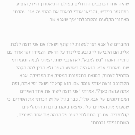
שהיה אחד הכוכבים הגדולים בעולם התיאטרון היידי, הופיע
במחזמר ביידיש, והביאו אותי לראות את ההופעה. אני עמדתי
מאחורי הקלעים והסתכלתי איך שאבא שר.
החברים של אבא רצו לעשות לו קונץ ושאלו אם אני רוצה ללכת
אליו. הם הלבישו לי כובע צילינדר על הראש, הצמידו זקן ארוך עם
גומייה ואמרו "גש לאבא". לא התביישתי, יצאתי לבמה ונעמדתי
שם, מאחורי אבא. הוא היה באמצע השיר ולא הבין למה הקהל
מתחיל לצחוק. המנצח בתזמורת הפסיק את המוזיקה. אבא
הסתובב וראה אותי עומד שם. הוא קרא לי ושאל "מי אתה, ומה
אתה עושה כאן?". אמרתי "אני רוצה לשיר את אחד השירים
המפורסמים של אבא שלי". כבר בגיל שלוש הכרתי את השירים, כי
שמעתי את השירים שלו, שיצאו בזמנו בחברת התקליטים
קולומביה. אם כן, התחלתי לשיר על הבמה את אחד השירים,
השתחוויתי וברחתי.