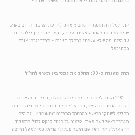
בהצגה והחליטו לתת לי את התפקיד ששינה את חיי.
קוני למל היה התפקיד שהביא אותי לידיעת הציבור הרחב בארץ,
שנים ספורות לאחר שעשיתי עלייה, והפך אותי בין לילה לכוכב.
עד היום, מה שלא עשיתי במהלך השנים - תמיד יזכרו אותי
כקונילמל.
החל משנות ה-80: מחלק את זמני בין הארץ לחו"ל
ב-1981 היתה לי תוכנית טלוויזיה בהולנד, במשך כמה שנים.
בזכות התוכנית הזאת, פנה אליי מפיק בברודווי שבדיוק חיפש
מחליף לשחקן הראשי במחזמר המצליח "Barnum". זה היה
תפקיד ראשי קשה מאוד: סיפור על מנהל קרקס גדול. התפקיד
דרש אתלטיקה, והיו שם הרבה פעלולי קרקס, כמו למשל הליכה