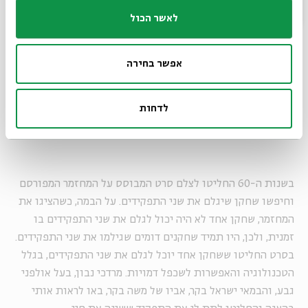
ב-1860 הוקם ברומניה תיאטרון יידישאי על ידי המחזאי אברהם
לאשר הכול
גולדפדן. הוא כתב את מחזות הזמר וההצגות, ואחד המחזות
הראשונים היה "שני קונילמל". זו היתה למעשה קומדיה של
טעויות המבוססת על שייקספיר. הוא הפך את הדמויות
אפשר בחירה
השייקספיריות לדמויות חסידיות בעיירה יהודית, וכל שחקן
בתיאטרון עבר מתישהו דרך התפקיד הזה. זה היה כמו הרשל'ה -
לדחות
מן תפקיד שכל שחקן גילם אותו בשלב מסוים. גדלתי על הדמות
הזאת, ותמיד חלמתי לגלם את קונילמל.
בשנות ה-60 החליטו לצלם סרט המבוסס על המחזמר המפורסם
וחיפשו שחקן שיגלם את שני התפקידים. על הבמה, כשהציגו את
המחזמר, שחקן אחד לא היה יכול לגלם את שני התפקידים בו
זמנית, ולכן, היו תמיד שחקנים דומים שגילמו את שני התפקידים.
בסרט החליטו ששחקן אחד יוכל לגלם את שני התפקידים, בגלל
הטכנולוגיה והאפשרות לשכפל דמויות. מרדכי נבון, בעל אולפני
גבע, והבמאי ישראל בקר, אביו של משה בקר, באו לראות אותי