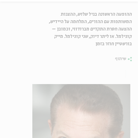
ההופעה הראשונה בגיל שלוש, ההצגות
המשותפות עם ההורים, המלחמה על היידיש,
ההצעה חסרת התקדים מברודווי, וכמובן –
קונילמל. או ליתר דיוק, שני קונילמל. מייק
בורשטיין חוזר בזמן
שיתוף