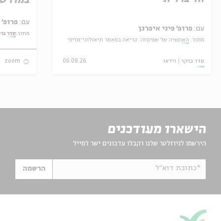
במדרש 
עם:
פרופ' אביגדור שנאן
עם:
פרופ' פיני איפרגן
מתוך:
סדר בו
מתוך:
האופציה של שפינוזה: קריאה במאמר תיאולוגי־מדיני
סדר בוקר
וידאו
06.08.26
zoom
הישארו מעודכנים
הירשמו לניוזלטר שלנו וקבלו עדכונים ישר למייל
*כתובת דוא"ל
הרשמה