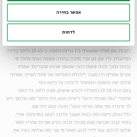
הרבה פרענקים, אם אתה מבין למה אני מתכוון. אתה מקיבוץ,
נכון? מושב? מירושלים? לא משנה. עוד מעט יש ישיבה של החברה
אפשר בחירה
בדירה ליד. תגיע, תפגוש את כולם, גם תשמע מה קורה כאן קצת.
שיחה ארוכה יותר נעשה כבר בהמשך".
לדחות
הכנתי כוס קפה, שתיתי אותה עם כאמל לייט, שכבר הספקתי
לקנות, עם מצית שמצאתי בין כריות הספה. ב-18:45 הייתי בדירה
המיועדת. היו שם גם אבי ומיכל, בחורה ששמה נעמה מהדד סי
ובחור נמוך וכהה ששמו רועי, שנאמר שהוא מהכריות. שמות
ופנים אחרים היו מעבר ליכולת התפיסה של מוחי העייף. אמרתי
שלום יפה ובשקט ותפסתי לי פינה על כיסא בצד.
בסביבות 19:30 התחילו להגיע אנשים, מעט ולאט. כל הזמן
סיפורי "כמה מכרתי היום" ו"איזה קטע היה היום" ומה שלומך ויש
לך סיגריה ומי אתה ואיזה קטע", הרבה קטע היה שם.
הלל נכנס, נישק כמה בנות שעבר בדרכו לעשן במרפסת. אורי,
בחור גבוה שנראה מעט מבוגר וכהה, הגיע שניות אחריו ואמר
שלום לכולם, עצר לידי לרגע ושאל מי אני ומה שלומי, הציג את