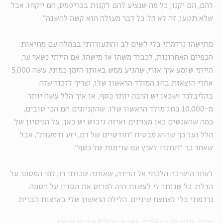
להם, הם יקנו; כל מה שנציע להם לקנות בכריסמס, הם ייקחו. אבל
שלא תטעו, זה לא קל. כל דבר מעולה הוא קשה להשגה".
מתישהו נרדמתי בלי לשים לב והתעוררתי בבהלה עם מחיאות
הכפיים האחרונות, לכבוד משהו או מישהו. אם הייתי נשאר ער,
הייתי שומע איך אורי, שהגיע ממש באותו הזמן כמוני, עשה 5,000
אחרי הוצאות בחג המולד הראשון שלו, וצריך לזכור שזה
בקליבלנד ושכאן יש הרבה יותר כסף; או איך הלל עשה יותר
מ-10,000 בחג מולד הראשון שלו; שהקניונים הם הכי טובים,
כמה שהאנשים כאן מצוינים ואיזה גיבוש יש כאן; על הניסיון של
הלל ועל כך שהוא מבטיח "חודשיים של דם, יזע ודמעות", אבל
שאחר כך "תחזרו לארץ עם ערימות של כסף".
לאחר הישיבה הלכתי אל הדירה, שאותה שכרתי רק לפי המספר על
הדלת. כל שנותר לי לעשות היה לפרוס את הסדין על הספה.
נרדמתי בלי לצחצח שיניים. הלילה הראשון שלי בארצות הברית.
תגיות:
עגלות בארצות הברית
עובדים ישראלים בחו
עבודה בחו