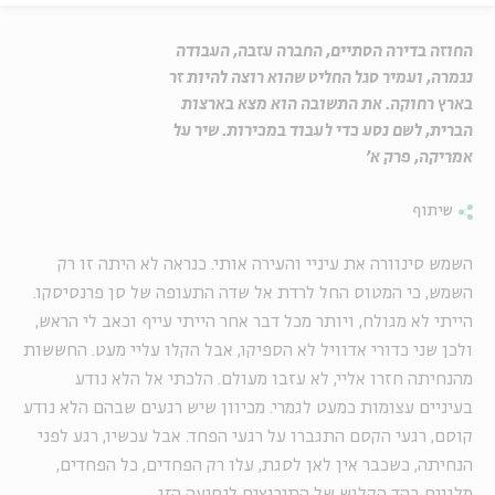
החוזה בדירה הסתיים, החברה עזבה, העבודה
נגמרה, ועמיר סגל החליט שהוא רוצה להיות זר
בארץ רחוקה. את התשובה הוא מצא בארצות
הברית, לשם נסע כדי לעבוד במכירות. שיר על
אמריקה, פרק א'
שיתוף
השמש סינוורה את עיניי והעירה אותי. כנראה לא היתה זו רק
השמש, כי המטוס החל לרדת אל שדה התעופה של סן פרנסיסקו.
הייתי לא מגולח, ויותר מכל דבר אחר הייתי עייף וכאב לי הראש,
ולכן שני כדורי אדוויל לא הספיקו, אבל הקלו עליי מעט. החששות
מהנחיתה חזרו אליי, לא עזבו מעולם. הלכתי אל הלא נודע
בעיניים עצומות כמעט לגמרי. מכיוון שיש רגעים שבהם הלא נודע
קוסם, רגעי הקסם התגברו על רגעי הפחד. אבל עכשיו, רגע לפני
הנחיתה, כשכבר אין לאן לסגת, עלו רק הפחדים, כל הפחדים,
מלווים בהד הקלוש של התירוצים לנסיעה הזו.