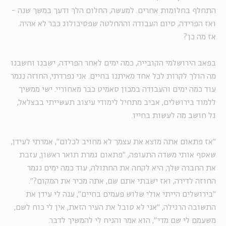
התחלף בחלומות אחרים. למעשה, החלום הלך ודעך במשך שנה -
ואז הפרידה, סיום העבודה וההחלטה שפסיכולוג כבר לא אהיה.
אז מה כן?
בפאב הירושלמי הקובייה, כמה ימים לאחר הפרידה, ישבנו וחשבנו
מה הולך לקרות לכל אחד מאיתנו בחיים. אני נפרדתי, החוזה נגמר
עוד כמה ימים והעבודה במכון סאמיט כבר מאחוריי. ישי ממשיך
ללמוד בירושלים, אביב מתחיל לימודי עיצוב תעשייתי בבצלאל,
גל חושב מה לעשות בחייו.
"אז פתאום אתה מוצא את עצמך לא מחויב לכלום", אמרתי לעידן,
שאסף אותי משדה התעופה, "פתאום גמרת תואר ראשון, עזבת
את החברה שלך, היא לקחה את החתולה, עוד כמה ימים נגמר
החוזה לדירה, ואז ישבתי אתם שם, אתה מכיר את המקום?".
"בירושלים הייתי אולי שלוש פעמים בחיים", ענה לי עידן את
התשובה הרגילה, "אני לא סובל את העיר הזאת, אין לי כוח לשם,
משעמם לי שם מדי", הוא אמר והניח לי להמשיך לדבר.