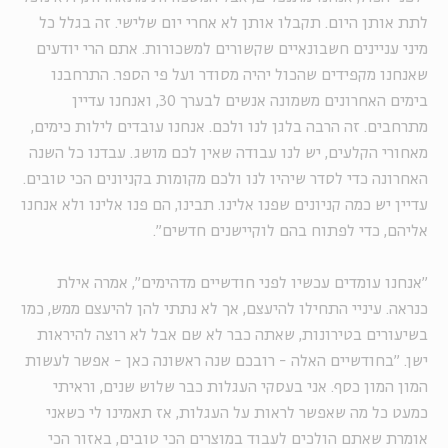
לתת אותן היום. תקבלו אותן לא אחרי יום שלישי. זה בגלל כל
מיני עניינים חשבונאיים שקשורים למשכורות. אתם הרי יודעים
שאנחנו מקפידים שהכול יהיה מסודר ועל פי הספר. התרחבנו
בימים האחרונים משמונה אנשים לבערך 30, ואנחנו עדיין
מתרחבים. זה הרבה בלגן לנו ולכם. אנחנו עובדים לילות כימים,
מאחורי הקלעים, יש לנו עבודה שאין לכם מושג. עבדנו כל השנה
האחרונה כדי לסדר שיהיו לנו ולכם מקומות בקניונים הכי טובים.
עדיין יש כמה קניונים שפנו אלינו. תבינו, הם פנו אלינו ולא אנחנו
אליהם, כדי לפתוח בהם לוקיישנים חדשים".
"אנחנו עומדים עכשיו לפני חודשיים מדהימים", אמרה אילת
כנראה. עיניי התחילו להיעצם, אך לא נתתי להן להיעצם ממש, כמו
בשיעורים בטירונות, שאתה כבר לא שם אבל לא רוצה להיראות
ישן. "בחודשיים האלה - רובכם שנה ראשונה כאן - אפשר לעשות
המון המון כסף. אני בעסקי העגלות כבר שלוש שנים, וראיתי
כמעט כל מה שאפשר לראות על העגלות, אז תאמינו לי כשאני
אומרת שאתם הולכים לעבוד במוצרים הכי טובים, באזור הכי