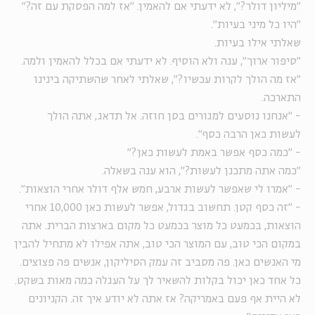
"מיליון דולר?", לא ידעתי אם להאמין. "אז למה הפסקת עם זה?"
"היו כל מיני בעיות".
שאלתי אילו בעיות.
"סיפור ארוך", ענה ולא הוסיף. לא ידעתי אם בכלל להאמין ולמה.
"אז מה הולך לקרות עכשיו?", שאלתי לאחר שהשתיקה בינינו
התארכה.
- "אנחנו נוסעים למגורים בסן חוזה. אל תדאג, אתה הולך
לעשות כאן הרבה כסף".
- "כמה כסף אפשר באמת לעשות כאן?"
"כמה אתה מתכנן לעשות?", הוא ענה בשאלה.
- "אמרו לי שאפשר לעשות ארבע, חמש אלף דולר אחרי הוצאות".
- "זה כסף קטן. תחשוב בגדול, אפשר לעשות כאן 10,000 אחרי
הוצאות, בכמעט כל מוצר בכמעט כל מקום בארצות הברית. אתה
במקום הכי טוב, עם המוצר הכי טוב, אתה אפילו לא מתחיל להבין
מי האנשים כאן. פה מסביב זה עמק הסיליקון, אנשים פה פצוצים.
כל אחד כאן יכול בקלות להשאיר לך על העגלה כמה מאות בשקט.
לא היית אף פעם באמריקה? אז אתה לא יודע איך זה. הקניונים