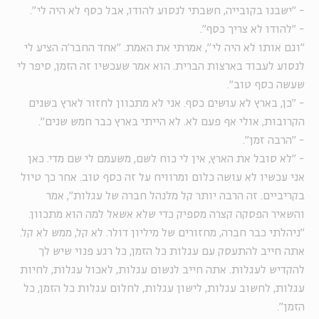
- "ישבנו בקובייה, חשבתי לנסוע להודו, אבל כסף לא היה לי".
- "להודו לא צריך כסף".
"וגם אותו לא היה לי", אמרתי את האמת. "אחד החבר'ה הציע לי
לנסוע לעבוד בארצות הברית. הוא אמר שעכשיו זה הזמן, סיפר לי
שעשה כסף טוב".
- "כן, בארץ לא עושים כסף. אני לא מתכוון לחזור לארץ בשנים
הקרובות, אולי אף פעם לא. לא הייתי בארץ כבר חמש שנים".
- "הרבה זמן".
- "לא סובל את הארץ, אין לי כוח לשם, משעמם לי שם מדי. כאן
אני עכשיו לא עושה כלום ומרוויח על זה כסף טוב. אחר כך טיול
בקריביים. זה הרבה יותר קל מלנהל חברה של עגלות", אמר
והשאיר הפסקה קצרה מספיק כדי שלא אשאל למה הוא מתכוון.
"ניהלתי כבר חברה, מחזורים של מיליון דולר. לא קל, ממש לא קל.
אתה חייב להתעסק עם עגלות כל הזמן, כל רגע פנוי שיש לך
להקדיש לעגלות. אתה חייב לנשום עגלות, לאכול עגלות, לחיות
עגלות, לחשוב עגלות, לישון עגלות, לחלום עגלות כל הזמן, כל
הזמן".