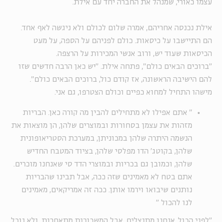
עצמו כאורי, שמנהל את החברה יחד עם אילת.
אילת נכנסה אחריהם, אמרה שלום לכולם ולא ניגשה לאף אחד.
הם התיישבו על כיסאות. כולם לפניהם על הספה, על מעט
הכיסאות שעוד יש, ורוב אנשי המכירות על הרצפה.
"ברוכים הבאים כולם", פתחה אילת. "יש כאן הרבה חדשים שזו
להם הישיבה הראשונה, אז קודם כול, ברוכים הבאים כולם".
מישהו התחיל למחוא כפיים וכולם הצטרפו, גם אני.
"
אתם אפילו לא מתחילים להבין מה קורה כאן. הבריות
מזהות את עצמן בסחורות ובמוצרים שלהן, הן מוצאות את
הנשמה היתרה שלהן במכוניתן, במערכת הסטריאופונית
שלהן, בקוטג' הדו מפלסי שלהן, בציוד המטבח החדיש
שלהן, וכמובן גם בכריות ובמוצרי הדד סי שאנחנו מוכרים.
אתם בטח לא מאמינים שזה ככה, אבל תבינו שהבריות
נותנים שיבואו וירמו אותן. ככה זה אמריקאים, מאמינים
לנו להכול
"
"לפני הכול, אנחנו מתנצלים, אבל המשכורות מתאחרות, ולא נוכל