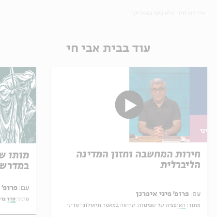
איך להרוויח מלא כסף באמריקה
עוד בבית אבי חי
חירות המחשבה וחזון המדינה
מותו ש
הליברלית
במדרש 
עם:
פרופ' אביגדור שנאן
עם:
פרופ' פיני איפרגן
מתוך:
סדר בו
מתוך:
האופציה של שפינוזה: קריאה במאמר תיאולוגי־מדיני