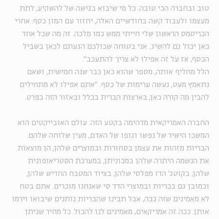
טוב ובחברה הכי טובה. כל מי שיבוא בגישה של להשקיע, לתת
מעצמו ולעבוד קשה בחודשיים האלה, יחזור עם המון כסף. אחרי
הכריסמס הראשון שלי חייתי ממש כמו מלכה. זה מה שכל אחד
כאן יכול גם להשיג. אני בטוחה שכולכם הגעתם לכאן בשביל
הכסף, אז על זה אפילו לא צריך להתעכב".
הלל מחליף אותה, מספר שהוא כאן כבר שנה חמישית, ושאם
נתאמץ מעט, נעשה ערימות של כסף. "אתם אפילו לא מתחילים
להבין מה קורה כאן, בארצות הברית בכלל ובאזור הזה בפרט.
החברה האמריקאית מדהימה בקטע הזה. עולם האובייקטים הוא
המשכו הישיר של נפשו וגופו של האדם, מעין שלוחה שלהם.
הבריות מזהות את עצמן בסחורות ובמוצרים שלהן, הן מוצאות
את הנשמה היתרה שלהן במכוניתן, במערכת הסטריאופונית
שלהן, בקוטג' הדו מפלסי שלהן, בציוד המטבח החדיש שלהן,
וכמובן גם בכריות ובמוצרי הדד סי שאנחנו מוכרים. אתם בטח
לא מאמינים שזה ככה, אבל תבינו שהבריות נותנים שיבואו וירמו
אותן. ככה זה אמריקאים, מאמינים לנו להכול. כל מחיר שניתן