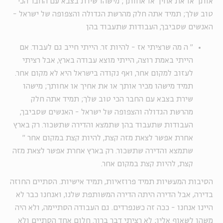
אותך או את אחיך או אחותך; מישהו שירת בצבא עם החבר הכי
טוב שלך; תמיד אתה חלק מהרשת הגדולה והצפופה של ישראל -
האנשים שסביבך, העבודות שתעבוד בהן
"
ה מה שרציתי אז - להיות זר. הייתי חייב גם לעבוד. אם
הייתי באמת רוצה, הייתי מוצא עבודה בארץ, אבל רציתי
לעזוב למקום אחר, ואף נקודה בישראל היא לא מקום אחר.
תמיד מישהו מכיר אותך או את אחיך או אחותך; מישהו
שירת בצבא עם החבר הכי טוב שלך; תמיד אתה חלק
מהרשת הגדולה והצפופה של ישראל - האנשים שסביבך,
העבודות שתעבוד בהן שתמצא והדירה שתשכור. רק בארץ
אחרת אפשר לצאת מזה קצת, להיות קצת במקום אחר
"
שתמצא והדירה שתשכור. רק בארץ אחרת אפשר לצאת מזה
קצת, להיות קצת במקום אחר.
הסיבות המעשיות תמיד פרוזאיות, תמיד אישיות. הסתיים החוזה
בדירה, אבל הדירה היתה הדירה המשותפת שלנו, ואנחנו כבר לא
היינו אנחנו - ככה זה כשנפרדים. גם העבודה הסתיימה, ולא היה
משהו לשאוף אליו; לא רציתי דבר ברור. חלום אחד הסתיים ולא