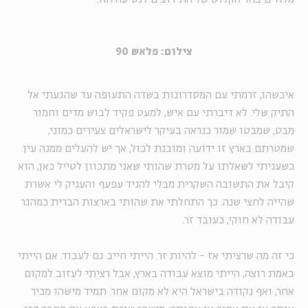
צילום: פלאש 90
איכשהו, זרמתי עם המסדרונות בשדה התעופה עד שהגעתי אל
התיק שלי. לא דיברתי עם איש, למעט פקיד לבוש מדים וחמור
מבט, שמבטו שמור כנראה בעיקר לישראלים צעירים כמוני,
שמטרתם בארץ זו ידועה ומובנת לכול, אך יש להעלים ממנה עין.
כשעניתי לשאלתו על מטרת שהותי שאני מתכוון לטייל כאן, הוא
קיבל את התשובה השקרית מבלי להניד עפעף והעניק לי אשרת
שהייה לחצי שנה. כך התחלתי את שהותי בארצות הברית כמהגר
עבודה לא חוקי, כעובד זר.
כי זה מה שרציתי אז - להיות זר. הייתי חייב גם לעבוד. אם הייתי
באמת רוצה, הייתי מוצא עבודה בארץ, אבל רציתי לעזוב למקום
אחר, ואף נקודה בישראל היא לא מקום אחר. תמיד מישהו מכיר