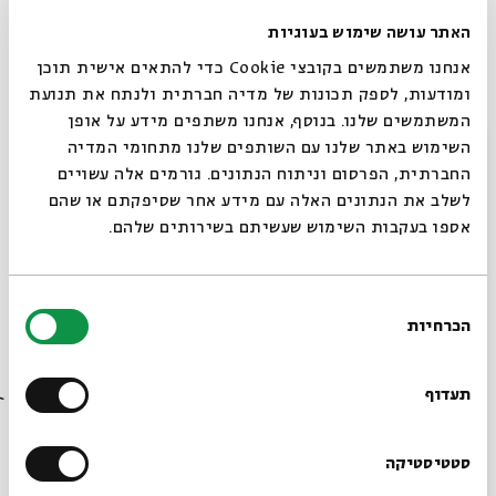
האתר עושה שימוש בעוגיות
אנחנו משתמשים בקובצי Cookie כדי להתאים אישית תוכן
ומודעות, לספק תכונות של מדיה חברתית ולנתח את תנועת
המשתמשים שלנו. בנוסף, אנחנו משתפים מידע על אופן
סגור
השימוש באתר שלנו עם השותפים שלנו מתחומי המדיה
צילום ארכיון: אל אתיחאד
החברתית, הפרסום וניתוח הנתונים. גורמים אלה עשויים
לשלב את הנתונים האלה עם מידע אחר שסיפקתם או שהם
ומה לא היה בגדר בחירה שלך?
אספו בעקבות השימוש שעשיתם בשירותים שלהם.
"נולדתי למשפחה מסוימת, בעיר מסוימת, בבית מסוים. אלה הן
לא הבחירות שלי. גדלתי לאהוב ולהעריך אותן, אבל הן לא
בחירת
בחירות ממשיות. הסיטואציה הספציפית שאליה אנחנו נולדים
הכרחיות
הסכמה
קובעת את האפשרויות שיש לנו ואת המרחב שבו אנחנו פועלים.
רוצים לדעת מה קורה
העובדה שאני פלסטינית ואזרחית המדינה פותחת בפניי, או
בבית אבי חי לפני כולם?
תעדוף
סוגרת בפניי, המון אפשרויות בחירה. אני שואפת לכך שהבחירות
שלי - במיוחד המשמעותיות - יהיו שלי. אבל גם אני תוצר".
הרשמו לניוזלטר שלנו
סטטיסטיקה