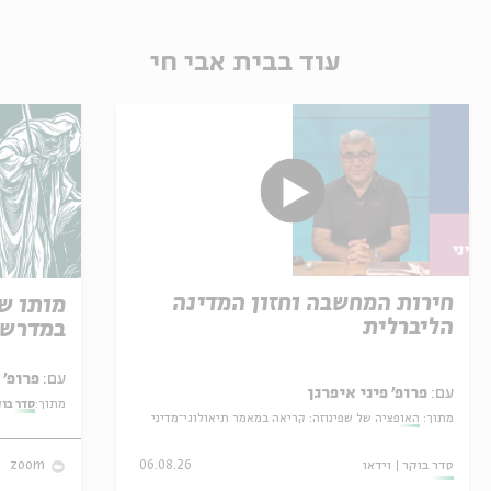
עוד בבית אבי חי
חירות המחשבה וחזון המדינה
מותו ש
הליברלית
במדרש 
עם:
פרופ' אביגדור שנאן
עם:
פרופ' פיני איפרגן
מתוך:
סדר בו
מתוך:
האופציה של שפינוזה: קריאה במאמר תיאולוגי־מדיני
סדר בוקר
וידאו
06.08.26
zoom