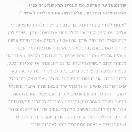
של הבעל על האישה. אז העניין הוא שלא רק נבין
אתכוהאישי כפוליטי, אלא נעשה את הפוליטי לאישי
"
"אנחנו לא חיים בדיסוננס, כך שגם אם יש החלטות שהצטערתי
עליהן, עם הזמן הן נהפכו לחלק ממני - תירצתי אותן, עשיתי להן
לגיטימציה, ואני חיה איתן. פה ושם יש דברים שאולי הייתי עושה
אחרת. למשל, בעבר, כשנשאלתי מאיפה האנרגיות שלי, הרבה
פעמים אמרתי שהן נובעות מכעס על העוולות מסביב, שאותו אני
מנסה לתרגם לעשייה חיובית. כך גם התנהגתי, אז יצא יותר כעס,
כלפי הסביבה וכלפי אנשים סביבי. כיום אני יודעת שהכעס בא
מתוך אהבה: אני כועסת כי קשה לי עם מה שאני רואה, וזה בגלל
שאני אוהבת אנשים. וכשהבנתי שזה בעצם מתוך אהבה, נהפכתי
להרבה יותר נינוחה עם אנשים אחרים ועם עצמי. ההבנה הזאת
הגיעה בשנים האחרונות, והלוואי שיכולתי להתבגר מוקדם יותר.
אולי הייתי חוסכת לאנשים חלק מהכעסים שלי, ואולי אנשים היו
מתחברים אלי, כי היו מבינים שזה מתוך אהבה. והיום אנשים -
נשים וגברים - באמת מתחברים יותר לאהבות שלי".