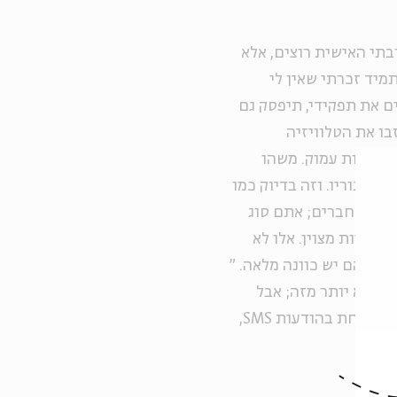
תי האישית רוצים, אלא
מיד זכרתי שאין לי
ם את תפקידי, תיפסק גם
בו את הטלוויזיה
בר זהות עמוק. משהו
לגיבוריו. וזה בדיוק כמו
אמת חברים; אתם סוג
 לחיות מצוין. אלו לא
ם שלהם יש כוונה מלאה.
"
ד, לא יותר מזה; אבל
בעידן הנוכחי, שבו מערכות יחסים מתחילות ומסתיימות לא אחת בהודעות SMS,