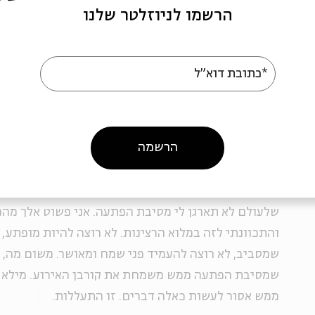
הרשמו לניוזלטר שלנו
השבוע חגג את יום הולדתו אחד מחבריי הקרובים. כשנפ
הוא סיפר לי שקיבל מאות ברכות, חלקן הגדול מכאלה שה
ובהמשך לדברים הללו, אני תוהה מהי באמת המשמעות של
*כתובת דוא"ל
לא יותר מזה; אבל בעידן הנוכחי, שבו מערכות יחסים מ
אחת בהודעות SMS, גם "נחמד" זה משהו שאסור לזלזל בו.
הרשמה
באופן אישי, אני לא אדם שאוהב חגיגות ימי הולדת. אני
ועל מסיבות. זמן קצר לאחר תחילת הקשר שלי עם אורית 
שלעולם לא תארגן לי מסיבת הפתעה. אני פשוט אלך מהמ
והתכוונתי לזה במלוא הרצינות. לא רוצה להיות מופתע, 
שמסביב, לא רוצה להעמיד פני שמח ומאושר. משום מה,
שמסיבת הפתעה ממש משמחת את קורבן האירוע. מילא אצ
ממש אסור לעשות כאלה דברים. זו התעללות.