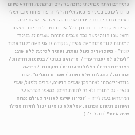
פתיחתם היתה מבחינתי כרוכה בקשיים ובהמתנה, ודווקא משום
כך גדל ערכם בעיניי פי כמה. מלידה ללידה, עוד פחות מובן מאליו
בעיניי נס פתיחתם. לעתים אני תוהה בצער איך אפשר יהיה
לסיים פרק חיים זה, שבדרך כלל אינו נפרש על פני יותר מעשור
וחצי, שבו חווה אישה כמה פעמים פתיחת שערים זו. בניגוד
ל"פתוח סגור פתוח" של עמיחי, בנקודה זו אני חשה "סגור פתוח
סגור" -
משהו
שהיה נעול נפתח, ועתיד להינעל ללא שוב:
"לעולם לא יעבור עוד / א-להים בגופי / בנשמות חדשות /
באיברים רכים / בצלילות עיניים / נפקחות. / נבואה
אחרונה / התגלות שלא תשוב / שערים ננעלים".
אם כי
בוודאי ייפתחו לאחר מכן שערים חדשים, אחרים (למשל, שערי
פנאי - גם לתורה ולא רק לתורת חיים). כמאמר המדרש על
המתרחש בעת לידה -
"וכיוון שיצא לאוויר העולם נפתח
הסתום ונסתם הפתוח, שאלמלא כן אינו יכול לחיות אפילו
שעה אחת"
(נדה ל ע"ב).