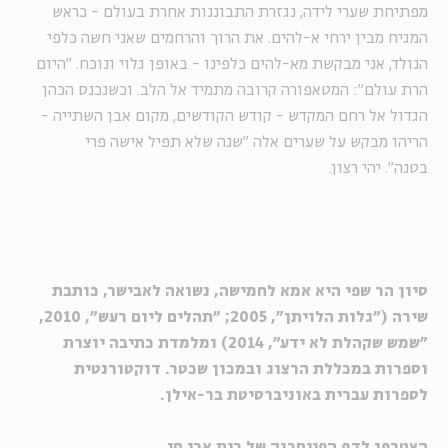
מפתיחת שערי לידה, נגזרת התבוננות אחרת בעולם - כראש
המגיח מבין ירחי א-להים. את הרוך והרחמים שאני חשה כלפי
הנולד, אני מבקשת מא-להים כלפינו - באופן גלוי ונוכח. "היום
הרת עולם": המטאפורה קרובה מתמיד אל הלב. וכשנכנס הכהן
הגדול אל רחם המקדש - קודש הקודשים, מקום אבן השתייה -
הריהו מבקש על שערים אלה "שנה שלא תפיל אישה פרי
בטנה". יהי רצון.
סיון הר שפי היא אמא לחמישה, נשואה לאבישר, כותבת
שירה ("גלות הלויתן", 2005; "תהלים ליום רעש", 2010,
"שמש שקהלת לא ידע", 2014) ומלמדת כתיבה יוצרת
וספרות במכללת הרצוג ובמכון שכטר. דוקטורנטית
לספרות עברית באוניברסיטת בר-אילן.
הצטרפו לדף הפייסבוק של בית אבי חי