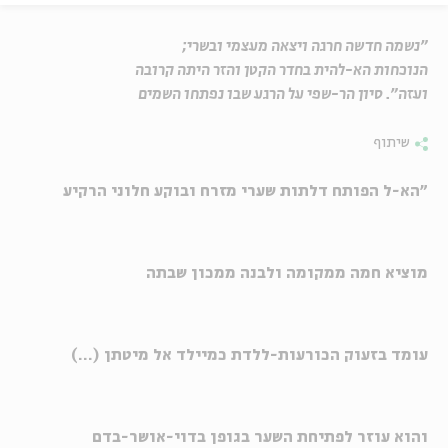
"נשמה חדשה חרגה ויצאה מעצמי ובשרי;
הנוכחות הא-להית בחדר הקטן והזר היתה קרובה
ועזה". סיון הר-שפי על הרגע שבו נפתחו השמים
שיתוף
"הא-ל הפותח דלתות שערי מזרח ובוקע חלוני הרקיע
מוציא חמה ממקומה ולבנה ממכון שבתה
עומד בזעוק הכורעות-ללדת כמיילד אל מיטתן (...)
והוא עוזר לפתיחת השער בגופן בדוי-אושר-בדם