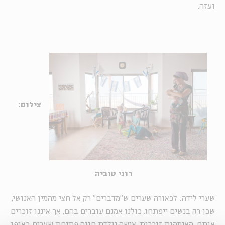
ועזה.
צילום:
רוני טוביה
שערי לידה: לכאורה שערים ש"מדברים" רק אל חצי מהמין האנושי,
שכן רק בנשים ייפתחו. כולנו אמנם עוברים בהם, אך איננו זוכרים
אותם. האימהות זוכרות. אישה יולדת חווה פתיחת שערים באופן