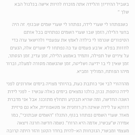
בשביל ההיריון והלידה אתה מוכרח להיות אישה בגלגול הבא
שלך
"
כשנפתחו לי שערי לידה, נפתחו לי שערי שמים שבגוף. זה היה
בחצי הלילה, הזמן שבו שערי השמים נפתחים בכל אותם
הסיפורים שגרמו לי כילדה לאמץ את עפעפיי ולהישאר ערה כדי
לחזות בפלא. ארבע פעמים עד כה נפתחו לי שערים אלה, הנעים
על צירים של תפילה, ותמיד באמצע הלילה, זמן עדין, זמן הנסתר,
זמן שאין לי בו ידיעה ושליטה, זמן שהנשמה מסורה למעלה, וברור
מיהו הפותח, המוליך ומביא.
מהרהורי לבי אני כותבת כעת, בהיותי מצויה בימים אחרונים לפני
לידה נוספת. נכון, כולנו נמצאים בימים כאלה עכשיו - לפני לידת
השנה החדשה, ומה שהיא תבקיע ותחלץ מתוכנו. אבל אני מדברת
דווקא על לידה שאינה רק רוחנית או מטאפורית, אלא גם פיזית
מאוד. שערי השמים נפתחו בגוף, התגלו "השמים שבתוכי", כמו
אמירה ש"עכשיו, אדמה היא הרוח". נשמה חדשה חרגה ויצאה
מעצמי ומבשרי, הנוכחות הא-להית בחדר הקטן והזר היתה קרובה