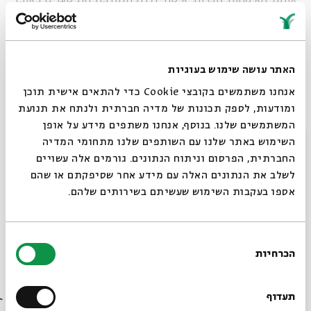
המוחשי ביותר. שערי שמים נפתחים כמובן בהרבה רגעים אחרים
בחיים; גם ברגעים פרוזאיים יותר. פתיחתם אינה בהכרח
דרמטית. אבל המוחשיות של פתיחת שערי השמים בלידה -
האתר עושה שימוש בעוגיות
הריחות המלווים, הכאב החד והאהבה השוטפת, ההודיה עד
דמעות, כל החושים דרוכים - אין כדוגמתה בעיניי. פעם אמרתי
אנחנו משתמשים בקובצי Cookie כדי להתאים אישית תוכן
לאישי: רק בשביל ההיריון והלידה אתה מוכרח להיות אישה
ומודעות, לספק תכונות של מדיה חברתית ולנתח את תנועת
המשתמשים שלנו. בנוסף, אנחנו משתפים מידע על אופן
בגלגול הבא שלך. אך כפי שהיטיב אורי צבי גרינברג לתאר רגעים
סגור
השימוש באתר שלנו עם השותפים שלנו מתחומי המדיה
אלה, אפשר להבין כי גם גברים יכולים לחוות משהו מפתיחת
החברתית, הפרסום וניתוח הנתונים. גורמים אלה עשויים
שערים זו כשותפים מלווים ולקבל ממנה השראה.
לשלב את הנתונים האלה עם מידע אחר שסיפקתם או שהם
אספו בעקבות השימוש שעשיתם בשירותים שלהם.
בחירת
הכרחיות
הסכמה
רוצים לדעת מה קורה
בבית אבי חי לפני כולם?
תעדוף