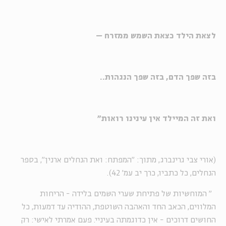
לצאת הילד כצאת השמש ממזרח –
בזה שפך הדם, בזה שפך הנגהות..
ואת זה המיילד אין עינינו רואות"
(אורי צבי גרינברג, מתוך: "המפתח: ואת הנחלים ארנין", בספר
הנחלים, כל כתביו, כרך יב עמ' 42).
"
המוחשיות של פתיחת שערי השמים בלידה - הריחות
המלווים, הכאב החד והאהבה השוטפת, ההודיה עד דמעות, כל
החושים דרוכים - אין כדוגמתה בעיניי. פעם אמרתי לאישי: רק