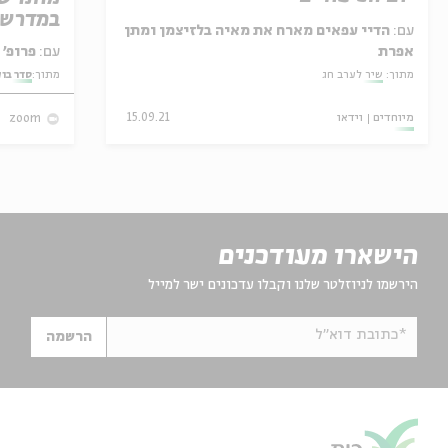
במדרש 
עם:
הדיי עפאים מארח את מאיה בלזיצמן ומתן
אפרת
עם:
פרופ' אביגדור שנאן
מתוך:
שיר לערב חג
מתוך:
סדר בו
מיוחדים
וידאו
15.09.21
zoom
הישארו מעודכנים
הירשמו לניוזלטר שלנו וקבלו עדכונים ישר למייל
*כתובת דוא"ל
הרשמה