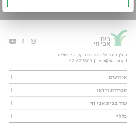
*כתובת דוא"ל
הרשמה
המלך ג'ורג' 44 פינת רחוב קק״ל, ירושלים
02-6215300
info@bac.org.il
אירועים
עיון
ספריית וידאו
אנגלית
ילדים
שיעורי בוקר
עוד בבית אבי חי
מוזיקה
מיוחדים
תערוכות
עיון
כללי
נוער
מיוחדים
מיוחדים
צרו קשר
ספרות ושירה
פודקאסטים מומלצים
ספרות ושירה
אודות
סדרות
כתבות