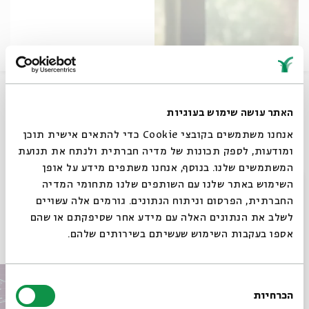
דניאל זמיר מנגן את "ואהבת" ופותח את שערי השמים
האתר עושה שימוש בעוגיות
שיתוף
אנחנו משתמשים בקובצי Cookie כדי להתאים אישית תוכן
ומודעות, לספק תכונות של מדיה חברתית ולנתח את תנועת
המשתמשים שלנו. בנוסף, אנחנו משתפים מידע על אופן
תגיות:
ניגונים
שערי שמים
יום כיפור
דניאל זמיר
חגים ומועדים
סגור
השימוש באתר שלנו עם השותפים שלנו מתחומי המדיה
מעגל השנה
תרבות
החברתית, הפרסום וניתוח הנתונים. גורמים אלה עשויים
לשלב את הנתונים האלה עם מידע אחר שסיפקתם או שהם
אספו בעקבות השימוש שעשיתם בשירותים שלהם.
עוד בבית אבי חי
בחירת
הכרחיות
הסכמה