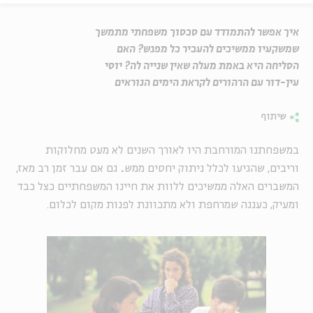
איך אפשר להתמודד עם סכסוך משפחתי מתמשך
שמשקעיו ממשיכים להעכיר כל מפגש? האם
הסליחה היא באמת מעלה שאין שנייה לה? יוסי
עין-דור עם הרהורים לקראת הימים הנוראים
שיתוף
במשפחתנו המורחבת היו לאורך השנים לא מעט מחלוקות
וריבים, שהגיעו לכלל ניתוק יחסים ממש
.
גם אם עבר זמן רב מאז,
המשברים האלה ממשיכים ללוות את חיינו המשפחתיים כצל כבד
ומעיק, כעננה שמרחפת ולא מתכוונת לפנות מקום לכלום.