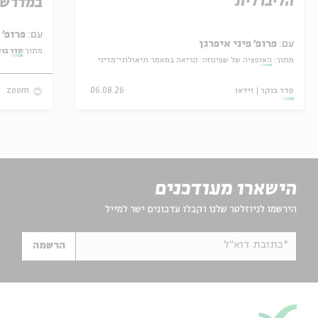
הליברלית
במדרש 
עם:
פרופ' אביגדור שנאן
עם:
פרופ' פיני איפרגן
מתוך:
סדר בו
מתוך:
האופציה של שפינוזה: קריאה במאמר תיאולוגי־מדיני
סדר בוקר
וידאו
06.08.26
zoom
הישארו מעודכנים
הירשמו לניוזלטר שלנו וקבלו עדכונים ישר למייל
*כתובת דוא"ל
הרשמה