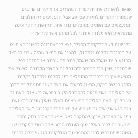
אפשר להשוות את זה לפרידה מהורים או מיקירים קרובים
שנפטרו: לומדים לחיות עם זה, אבל הגעגועים רק הולכים
ומתעצמים עם השנים, מקבלים גוון אחר. תחושת החסר אינה
מתמלאת; היא מלווה אותנו לכל מקום אשר נלך אליו.
בלי שום קשר לתקופת החגים, יצא לי לאחרונה לחשוב לא מעט
על היכולת לסלוח ולמחול; להבין את המצב שהיה שרוי בו הצד
הפוגע בעת שאמר מה שאמר, כתב מה שכתב או התנהג כפי
שהתנהג, שכן פרי הבוסר הזה נפל גם בחצרי הקרובה. לצערי, אני
מוצא שאין בי היכולת המופלאה הזו לסלוח ולמחול בקלות.
מקנן בי יצר הנקם, הרצון לראות את הצד השני מתפתל כל הדרך
אל הסליחה. ואני מנסה להסתכל היטב במראָה ולשאול: האם זה
רע
כל כך;
האם הסליחה היא באמת מעלה שאין שנייה לה? ואם
כזה הוא אני, איך זה משפיע על משפחתי הקרובה?
"
אל הסליחה,
כמו אל האהבה, צריך להתקרב לאט. אפשר לאהוב חזק ומהר,
ואפשר גם לריב כאילו סוף העולם הגיע. אבל בשני המקרים יש
משהו שמתרחש לפני ההתפרצות הוולקנית הזו שיכולה להיות