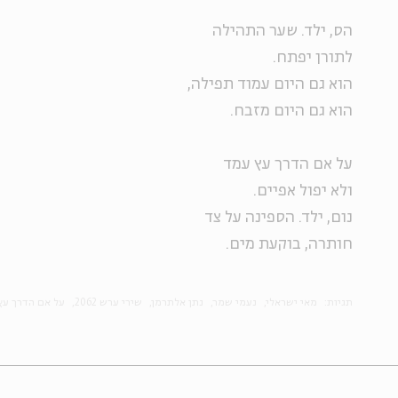
הס, ילד. שער התהילה
לתורן יפתח.
הוא גם היום עמוד תפילה,
הוא גם היום מזבח.
על אם הדרך עץ עמד
ולא יפול אפיים.
נום, ילד. הספינה על צד
חותרה, בוקעת מים.
תגיות:
מאי ישראלי
נעמי שמר
נתן אלתרמן
שירי ערש 2062
על אם הדרך עץ