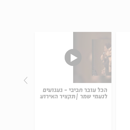
הכל עובר חביבי - געגועים
פרץ אליהו 
לנעמי שמר |תקציר האירוע
האירוע בש