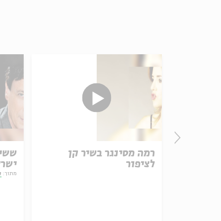
רמה מסינגר בשיר קן
ששי 
לציפור
ישרא
מאו
מתוך:
ק