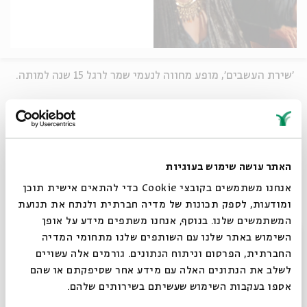
'שירת העשבים', מופע מחווה לנעמי שמר לרגל 15 שנה למותה.
בהשתתפות: גלעד אפרת – קונטרבס, עיבודים וניהול מוזיקלי
הילה אפשטיין – צ'לו | טלי גולדברג – כינור | אייל הלר –
גיטרה
עידית מינצר – חצוצרה, פלוגלהורן, קרן יער | סלעית להב –
האתר עושה שימוש בעוגיות
אקורדיון, כלי נשיפה | מתן אפרת – תופים
אנחנו משתמשים בקובצי Cookie כדי להתאים אישית תוכן
אורחים: AvevA – שירה | עומר נצר – שירה | סוף סלע - שירה
ומודעות, לספק תכונות של מדיה חברתית ולנתח את תנועת
המשתמשים שלנו. בנוסף, אנחנו משתפים מידע על אופן
סגור
שיתוף
השימוש באתר שלנו עם השותפים שלנו מתחומי המדיה
החברתית, הפרסום וניתוח הנתונים. גורמים אלה עשויים
לשלב את הנתונים האלה עם מידע אחר שסיפקתם או שהם
תגיות:
נעמי שמר
גלעד אפרת
Aveva
אספו בעקבות השימוש שעשיתם בשירותים שלהם.