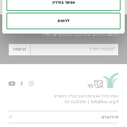
אפשר בחירה
לדחות
הישארו מעודכנים
הירשמו לניוזלטר שלנו וקבלו עדכונים ישר למייל
*כתובת דוא"ל
הרשמה
המלך ג'ורג' 44 פינת רחוב קק״ל, ירושלים
02-6215300
info@bac.org.il
אירועים
עיון