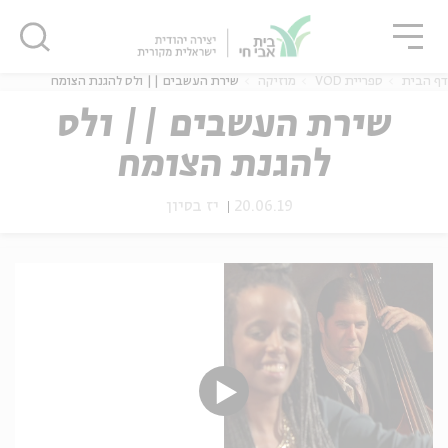
גור
סגור
סגור
דף הבית
ספריית VOD
מוזיקה
שירת העשבים || ולס להגנת הצומח
שירת העשבים || ולס
להגנת הצומח
ה
אנגלית
נוער
20.06.19
יז בסיון