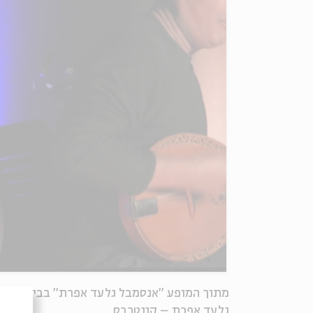
מתוך המופע "אנסמבל גלעד אפרת" בבית אבי חי, 7.12.17. בהשתת
גלעד אפרת – קונטרבס