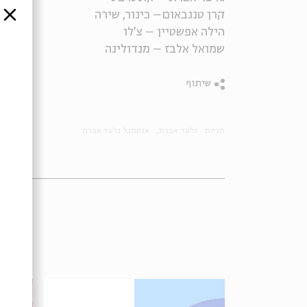
קרן טננבאום– כינור, שירה
סגור
הילה אפשטיין – צ'לו
שמואל אלבז – מנדולינה
שיתוף
תגיות:
גלעד אפרת
אנסמבל גלעד אפרת