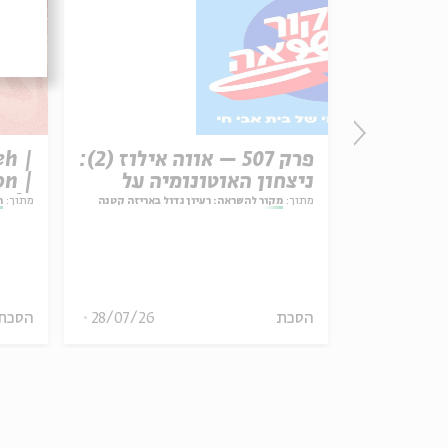
ולס
פרק 507 – אווה אילוז (2):
eh |
ניצחון האוטונומיה על
n |
המחויבות
tein
מתוך:
מקור להשראה: רעיון גדול באריזה קטנה
מתוך:
n
הסכת
28/07/26
הסכת
20.06.19