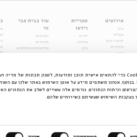
אירועים
ספריית
עוד בבית אבי
כל
וידאו
חי
עיון
צר
אנגלית
או
ילדים
תערוכות
שיעורי בוקר
הצ
מוזיקה
מיוחדים
מיוחדים
תנ
עיון
פודקאסטים מומלצים
פר
נוער
מיוחדים
כתבות
חנ
ספרות ושירה
ספרות ושירה
קצה הקרחון
סדרות
על הדרך
אירועי עבר
מפלגת המחשבות
אנחנו משתמשים בקובצי Cookie כדי להתאים אישית תוכן ומודעות, לספק תכונות של מ
אירועים
בנוסף, אנחנו משתפים מידע על אופן השימוש באתר שלנו עם השות
בירושלים
ילדים
רסום וניתוח הנתונים. גורמים אלה עשויים לשלב את הנתונים האל
מוזיקה
 בעקבות השימוש שעשיתם בשירותים שלהם.
הרצאות בזום
האתר פועל ברשיון אק