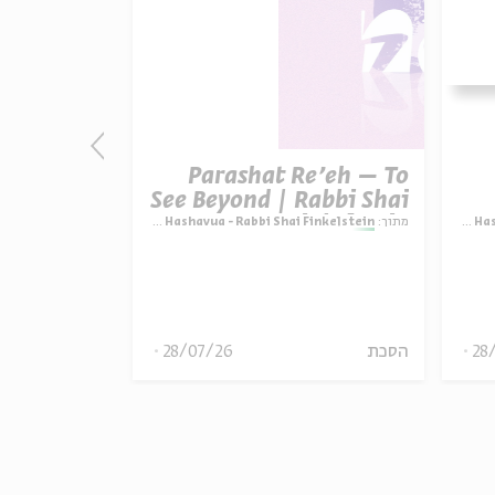
Parashat Re’eh – To
רבי יהודה 
See Beyond | Rabbi Shai
Finkelstein
Para
מתוך:
Parashat Hashavua - Rabbi Shai Finkelstein
R
עם:
פרופ' שלום
מתוך:
מוסר ומצוות:
28
הסכת
28/07/26
סדר בוקר
וידאו