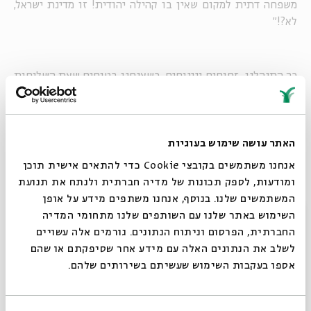
משפחה דתית למקום שאין בו קהילה יהודית! זו מדינת ישראל,
לא?!"
כך התנהלנו זחוחים ונינוחים כשאנחנו בטוחים שאת השליחות
הראשונה נעשה קל"ב – קרוב לבית כנסת ...
האתר עושה שימוש בעוגיות
בעוד אנחנו ממלאים כל טופס מיון ובקשה למינוי וההעדפות
ב"הכי חשוב שזה יהיה עם קהילה יהודית" ו"רק לא גרמניה",
אנחנו משתמשים בקובצי Cookie כדי להתאים אישית תוכן
שכחנו שאנו נמצאים במקום שבו "צרכי המערכת" קודמים לכל,
ומודעות, לספק תכונות של מדיה חברתית ולנתח את תנועת
ובערב פסח לפני כשנה הקונסול המיועד קיבל טלפון ונאמר לו:
המשתמשים שלנו. בנוסף, אנחנו משתפים מידע על אופן
סגור
"מזל טוב, אתה טס לוייטנאם".
השימוש באתר שלנו עם השותפים שלנו מתחומי המדיה
החברתית, הפרסום וניתוח הנתונים. גורמים אלה עשויים
לשלב את הנתונים האלה עם מידע אחר שסיפקתם או שהם
בלי אף מסעדה כשרה. משפחת ברוקס
אספו בעקבות השימוש שעשיתם בשירותים שלהם.
מה עם אוכל כשר? בית כנסת? מה עם בגדי השבת