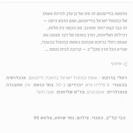
חופשה בוייטנאם זה סוג של גן עדן. להיות אשתו
של קונסול ישראל בוייטנאם, שגם חובש כיפה –
זה כבר קצת יותר מסובך. מה הקשר בין חלות,
רכילות ושליחות, ואיך בסופו של דבר מצאה את
עצמה רחלי ברוקס מכהנת כאשת קונסול בהאנוי,
שהיא הכל חוץ מקל"ב – קרובה לבית כנסת ...
שיתוף
רחלי ברוקס
- אשת קונסול ישראל בהאנוי, וייטנאם.
אוכלוסיה
בהאנוי
: 6 מיליון איש.
יהודים:
כ-30.
בתי כנסת
: אין.
תחבורה
פופולרית
: אופנועים.
פז"מ שליחות
: שנה וחצי.
הכי קל"ב. האנוי. צילום: נתי שוחט, פלאש 90