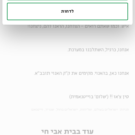
לדחות
וכך התחילו הניסיונות לדחות את הנסיעה ולהערים קשיים, כדי
לשנות את היעד למקום בו הקהילה היהודית מונה יותר מ-20
איש. וכמו שאתם רואים - הצלחנו, הראנו להם, ניצחנו!
אנחנו, כרגיל, השתלבנו במערכת.
אנחנו כאן, בהאנוי. מקימים את ק"ק האנוי תובב"א.
סין צ'או !! ('שלום' בוייטנאמית)
תגיות:
ישראלים בעולם
שליחות
ישראלים בחול
שגריר
וייטנאם
עוד בבית אבי חי