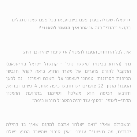
זו שאלה שעולה בערך פעם בשבוע, או בכל פעם שאנו נתקלים
בקושי "יהודי" כזה או אחר.
איך הגענו להאנוי?
איך, לכל הרוחות, הגענו להאנוי? אז סיפור שהיה כך היה:
נתי (הידוע בכינויו 'מיסטר נתי' - קונסול ישראל בוייטנאם)
התקבל לקורס צוערים של משרד החוץ. כיאה לקהל חובשי
הכיפות הסרוגות טפחנו לעצמנו על השכם ואמרנו: גם לכאן
הגענו! מתוך 22 צוערים יש חובש כיפה אחד, 4 נשים ובדואי,
וחובש הכיפה הוא משלנו! וסיימנו בתרועת ההמנון
הדתי–לאומי: "בסוף עוד יהיה רמטכ"ל חובש כיפה".
וכשכולם שאלו "ואם ישלחו אתכם למקום שאין בו קהילה
יהודית, מה תעשו?" ענינו: "אין סיכוי שמשרד החוץ ישלח