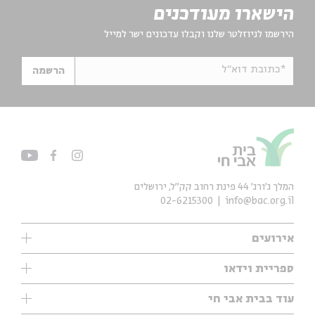
הישארו מעודכנים
הירשמו לניוזלטר שלנו וקבלו עדכונים ישר למייל
*כתובת דוא"ל
הרשמה
המלך ג'ורג' 44 פינת רחוב קק״ל, ירושלים
02-6215300
info@bac.org.il
אירועים
עיון
ספריית וידאו
אנגלית
ילדים
שיעורי בוקר
עוד בבית אבי חי
מוזיקה
מיוחדים