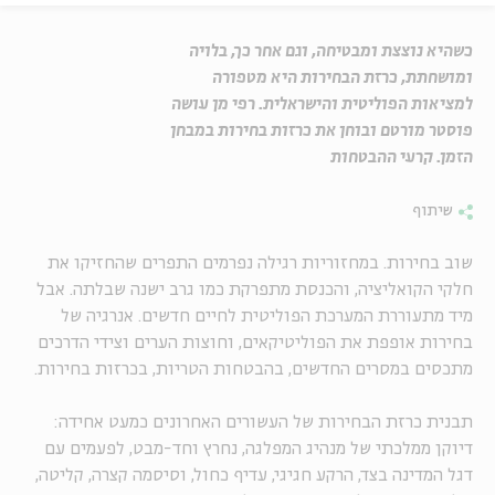
כשהיא נוצצת ומבטיחה, וגם אחר כך, בלויה
ומושחתת, כרזת הבחירות היא מטפורה
למציאות הפוליטית והישראלית. רפי מן עושה
פוסטר מורטם ובוחן את כרזות בחירות במבחן
הזמן. קרעי ההבטחות
שיתוף
שוב בחירות. במחזוריות רגילה נפרמים התפרים שהחזיקו את
חלקי הקואליציה, והכנסת מתפרקת כמו גרב ישנה שבלתה. אבל
מיד מתעוררת המערכת הפוליטית לחיים חדשים. אנרגיה של
בחירות אופפת את הפוליטיקאים, וחוצות הערים וצידי הדרכים
מתכסים במסרים החדשים, בהבטחות הטריות, בכרזות בחירות.
תבנית כרזת הבחירות של העשורים האחרונים כמעט אחידה:
דיוקן ממלכתי של מנהיג המפלגה, נחרץ וחד-מבט, לפעמים עם
דגל המדינה בצד, הרקע חגיגי, עדיף כחול, וסיסמה קצרה, קליטה,