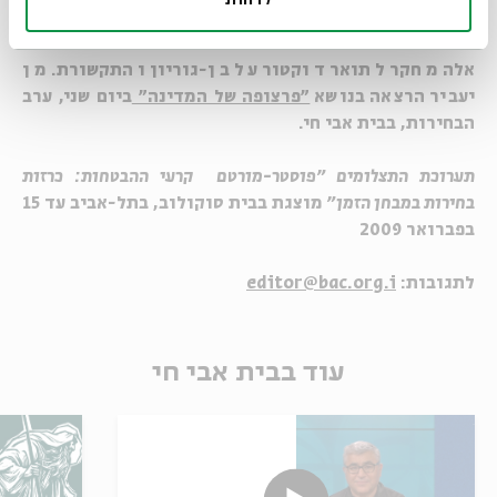
לדחות
לעיתונאות באוניברסיטה העברית בירושלים, באוניברסיטת
תל-אביב ובבית הספר לעיתונות "כותרת". משלים בימים
אלה מחקר לתואר דוקטור על בן-גוריון והתקשורת. מן
יעביר הרצאה בנושא
"פרצופה של המדינה"
ביום שני, ערב
הבחירות, בבית אבי חי.
תערוכת התצלומים "פוסטר-מורטם קרעי ההבטחות: כרזות
בחירות במבחן הזמן"
מוצגת ב
בית סוקולוב, בתל-אביב עד 15
בפברואר 2009
לתגובות:
editor@bac.org.i
עוד בבית אבי חי