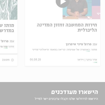
חירות המחשבה וחזון המדינה
מותו ש
הליברלית
במדרש 
עם:
פרופ' אביגדור שנאן
עם:
פרופ' פיני איפרגן
מתוך:
סדר בו
מתוך:
האופציה של שפינוזה: קריאה במאמר תיאולוגי־מדיני
סדר בוקר
וידאו
06.08.26
zoom
הישארו מעודכנים
הירשמו לניוזלטר שלנו וקבלו עדכונים ישר למייל