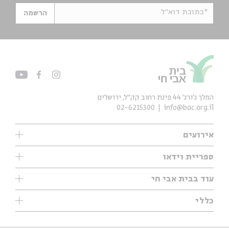
*כתובת דוא"ל
הרשמה
המלך ג'ורג' 44 פינת רחוב קק״ל, ירושלים
02-6215300
info@bac.org.il
אירועים
עיון
ספריית וידאו
אנגלית
ילדים
שיעורי בוקר
עוד בבית אבי חי
מוזיקה
מיוחדים
תערוכות
עיון
כללי
נוער
מיוחדים
מיוחדים
צרו קשר
ספרות ושירה
פודקאסטים מומלצים
ספרות ושירה
אודות
סדרות