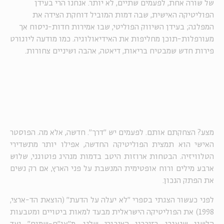
של שורה אחת, לפעמים שתיים, לא יותר. אנחנו הרי בעידן
הפוליטיקה האישית, שבה דמות המוביל דוחקת הצידה את
המפלגה; בעידן השיווק הפוליטי, שבו אמירות חדות-ניסוח אך
מעורפלות-תוכן מחליפות את האידיאולוגיה. כמו מודעה ליוגורט
פירות חדש שמבטיח בריאות, דיאטה, אהבה ושיניים צחורות.
מצע? הצחקתם אותם. לפעמים יש "דרך". חדשה, אלא מה. הפוסטר
האישי הוא תמצית הפוליטיקה החדשה, אפילו יותר מתשדירי
הטלוויזיה. הבטחות ארוזות היטב בדמות מנהיג פוטוגני, שלוש
ארבע מילים ורוח אופטימית המנשבת על פני הארץ, אם רק נשים
את הפתק הנכון.
לפני כעשור הצגתי בספרי "לא יעלה על הדעת" (הוצאת הד-ארצי,
1998) את הפוליטיקה הישראלית מבעד למאות ביטויים ומטבעות