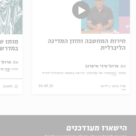
חירות המחשבה וחזון המדינה
מותו ש
הליברלית
במדרש 
עם:
פרופ' אביגדור שנאן
עם:
פרופ' פיני איפרגן
מתוך:
סדר בו
מתוך:
האופציה של שפינוזה: קריאה במאמר תיאולוגי־מדיני
סדר בוקר
וידאו
06.08.26
zoom
הישארו מעודכנים