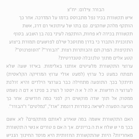
הבורר. צילום: יח"צ
איש תקשורת בכיר נפל מתבוסס בדמו על המדרכה. אחר כך
הותקף מלהק שחקנים. גם בתו של עיתונאי רם דרג, אשת
תקשורת בכירה לא פחות, הותקפה לעיני בנה בן השבע. בסוף
התוכנית התברר כי בדרן מתוסכל שילם לפושעים תמורת ביצוע
התקיפות. הפרק תם והכותרות רצות. "הבורר"? "הסופרנוס"?
קטע אלים מתוך טלנובלה סטנדרטית?
ערוצי התקשורת מלעיטים אותנו באלימות. באיזו שעה שלא
תפתח כמעט כל ערוץ (למעט אולי ערוץ המוזיקה הקלאסית)
תיתקל בכך. התופעה מתחילה כבר בערוצי הילדים והיא זולגת
לערוצי החדשות. אלה לא היססו להציג בפנינו אדם הנשמט
ממסוק אל תוך שדה מוקשים רק לפני כמה חודשים. אחר כך
מגיעה הסערה לשיאה בסדרות דוגמת "אוז", "נמלטים" ו"הבורר".
האם התקשורת אשמה במה שאירע לאותם מותקפים? לא. אשם
בכך מי ששלח את הבריונים. אך האם פטורים אנשי התקשורת
מאחריות? היות שהתקשורת החזותית היא מוסד החינוך הנגיש