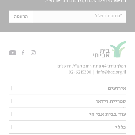
הירשמו לניוזלטר שלנו וקבלו עדכונים ישר למייל
*כתובת דוא"ל
הרשמה
המלך ג'ורג' 44 פינת רחוב קק״ל, ירושלים
02-6215300
info@bac.org.il
אירועים
עיון
ספריית וידאו
אנגלית
ילדים
שיעורי בוקר
עוד בבית אבי חי
מוזיקה
מיוחדים
תערוכות
עיון
כללי
נוער
מיוחדים
מיוחדים