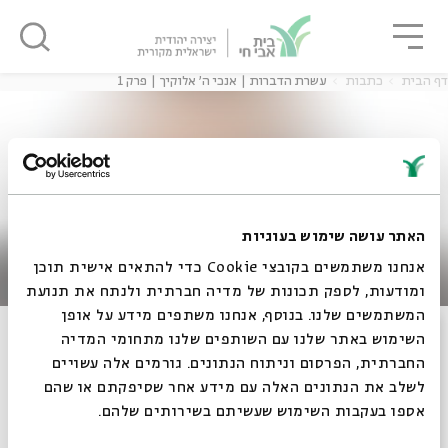
גור
סגור
סגור
דף הבית
כתבות
עשרת הדברות | אנכי ה' אלוקיך | פרק 1
ה
אנגלית
נוער
ה
אנגלית
מיוחדי
האתר עושה שימוש בעוגיות
אנחנו משתמשים בקובצי Cookie כדי להתאים אישית תוכן
ומודעות, לספק תכונות של מדיה חברתית ולנתח את תנועת
המשתמשים שלנו. בנוסף, אנחנו משתפים מידע על אופן
עשרת הדברות | אנכי ה' אלוקיך | פרק 1
סגור
השימוש באתר שלנו עם השותפים שלנו מתחומי המדיה
החברתית, הפרסום וניתוח הנתונים. גורמים אלה עשויים
לשלב את הנתונים האלה עם מידע אחר שסיפקתם או שהם
אספו בעקבות השימוש שעשיתם בשירותים שלהם.
16.01.11