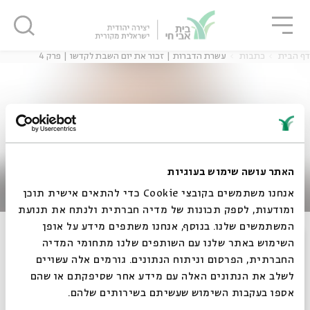
גור
סגור
סגור
דף הבית
כתבות
עשרת הדברות | זכור את יום השבת לקדשו | פרק 4
ה
אנגלית
נוער
ה
אנגלית
מיוחדי
האתר עושה שימוש בעוגיות
אנחנו משתמשים בקובצי Cookie כדי להתאים אישית תוכן
ומודעות, לספק תכונות של מדיה חברתית ולנתח את תנועת
המשתמשים שלנו. בנוסף, אנחנו משתפים מידע על אופן
עשרת הדברות | זכור את יום השבת לקדשו |
סגור
השימוש באתר שלנו עם השותפים שלנו מתחומי המדיה
פרק 4
החברתית, הפרסום וניתוח הנתונים. גורמים אלה עשויים
לשלב את הנתונים האלה עם מידע אחר שסיפקתם או שהם
אספו בעקבות השימוש שעשיתם בשירותים שלהם.
16.01.11