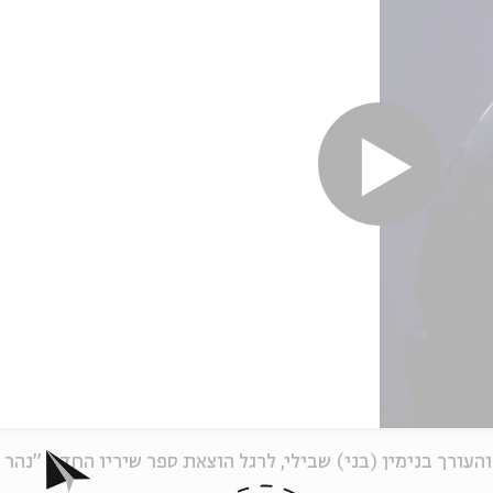
העורך בנימין (בני) שבילי, לרגל הוצאת ספר שיריו החדש "נהר