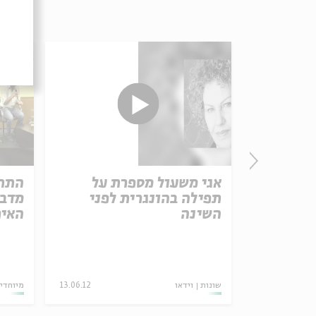
אגי משעול מספרת על
התחד
תפילה בהונגרית לפני
מדבר
השינה
האיר
גר קרת
08.04.25
שונות
וידאו
13.06.12
מיוחדי