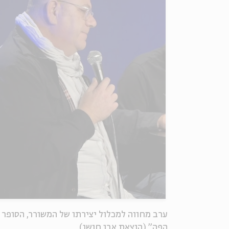
ערב מחווה למכלול יצירתו של המשורר, הסופר ו
הפה" (הוצאת אבן חושן).