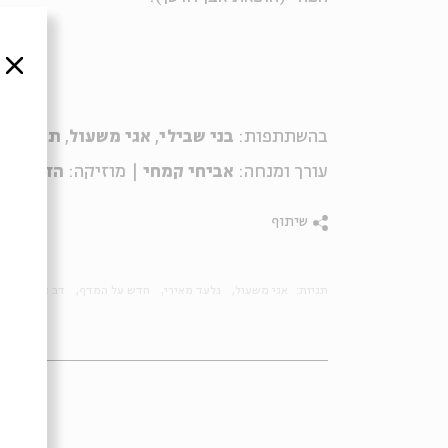
סגור
בהשתתפות:
בני שבילי
,
אגי משעול
,
תמיר גרי
עורך ומנחה:
אביחי קמחי
| מוזיקה:
הדרה לוי
שיתוף
תגיות:
אגי משעול
גלעד מאירי
חדש על המדף
דב אלבוים
א