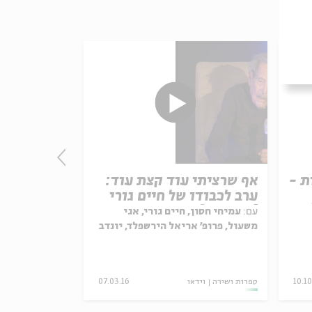
ת -
אף שרציתי עוד קצת עוד:
לאה שבת ו
ערב לכבודו של חיים גורי
ירח בשמיי
[הרצאות]
עם:
עמיחי חסון, חיים גורי, אגי
משעול, פרופ' אריאל הירשפלד, יונדב
קפלון
10.10
ספרות ושירה
וידאו
07.03.16
מוזיקה
וידאו