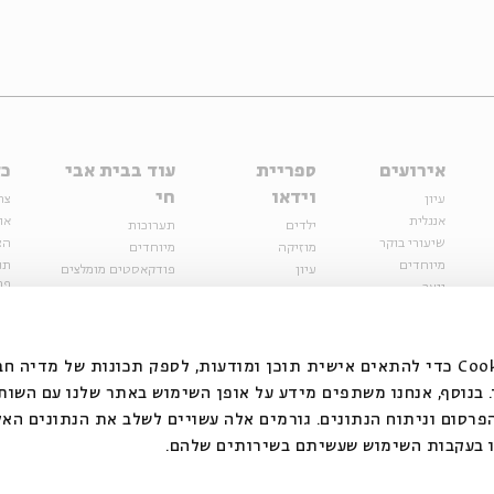
אירועים
ספריית
עוד בבית אבי
כל
וידאו
חי
עיון
צר
אנגלית
או
ילדים
תערוכות
שיעורי בוקר
הצ
מוזיקה
מיוחדים
מיוחדים
תנ
עיון
פודקאסטים מומלצים
פר
נוער
מיוחדים
כתבות
חנ
ספרות ושירה
ספרות ושירה
קצה הקרחון
סדרות
על הדרך
אירועי עבר
מפלגת המחשבות
אנחנו משתמשים בקובצי Cookie כדי להתאים אישית תוכן ומודעות, לספק תכונות של מ
אירועים
בנוסף, אנחנו משתפים מידע על אופן השימוש באתר שלנו עם השות
בירושלים
ילדים
רסום וניתוח הנתונים. גורמים אלה עשויים לשלב את הנתונים האל
מוזיקה
 בעקבות השימוש שעשיתם בשירותים שלהם.
הרצאות בזום