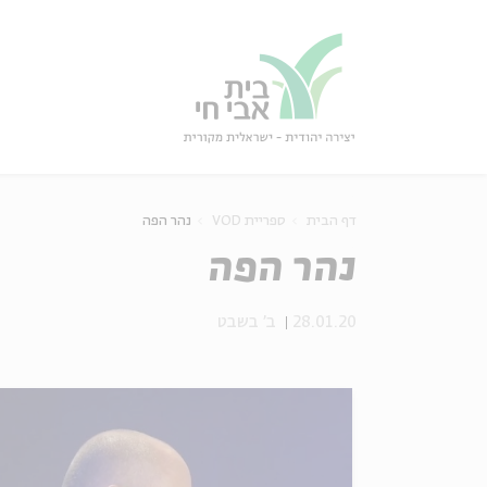
גור
סגור
דף הבית
ספריית VOD
נהר הפה
נהר הפה
28.01.20
ב' בשבט