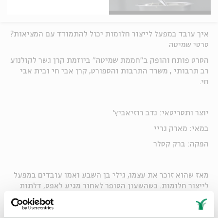
איך עובד במפעל לייצור חלומות יכול להתמודד עם המציאות?
סרטי שמיטה
הסרט פותח והופק ב"חממת שמיטה" ביוזמת קרן גשר לקולנוע
רב תרבותי , משרד התרבות והספורט, קרן אבי חי ובית אבי
חי.
יוצר ותסריטאי: נדב רוזיאביץ'
במאי: מארק גריי
הפקה: ברק קסלר
מאז שהוא זוכר את עצמו, גילי בן השבע ואמו עובדים במפעל
לייצור חלומות. כשהשעון הסופר לאחור מגיע לאפס, דלתות
המפעל נפתחות וגילי נקרע בין השעבוד המוכר לחוץ המאיים.
נדב רוזיאביץ', בוגר החוג לתסריטאות בבית הספר לקולנוע