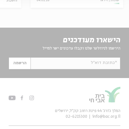
הסכת
שונות
וידאו
04.02.18
הישארו מעודכנים
הירשמו לניוזלטר שלנו וקבלו עדכונים ישר למייל
*כתובת דוא"ל
הרשמה
המלך ג'ורג' 44 פינת רחוב קק״ל, ירושלים
02-6215300
info@bac.org.il