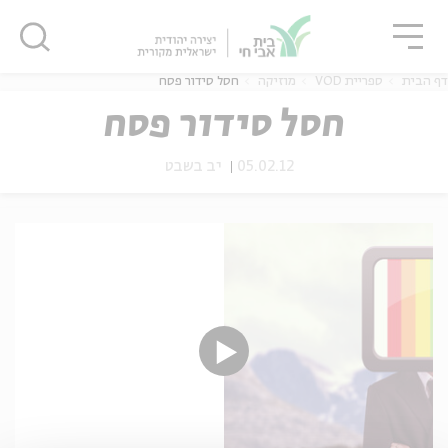
גור
סגור
סגור
דף הבית
ספריית VOD
מוזיקה
חסל סידור פסח
חסל סידור פסח
05.02.12
יב בשבט
ה
אנגלית
נוער