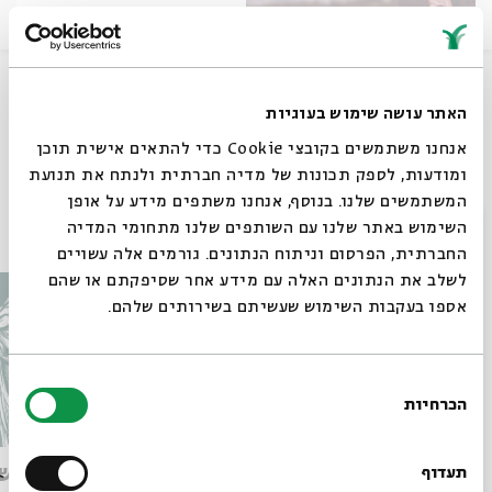
שיתוף
האתר עושה שימוש בעוגיות
אנחנו משתמשים בקובצי Cookie כדי להתאים אישית תוכן
תגיות:
פיוט
פיוטים
סדר פסח
ומודעות, לספק תכונות של מדיה חברתית ולנתח את תנועת
המשתמשים שלנו. בנוסף, אנחנו משתפים מידע על אופן
סגור
עוד בבית אבי חי
השימוש באתר שלנו עם השותפים שלנו מתחומי המדיה
החברתית, הפרסום וניתוח הנתונים. גורמים אלה עשויים
לשלב את הנתונים האלה עם מידע אחר שסיפקתם או שהם
אספו בעקבות השימוש שעשיתם בשירותים שלהם.
בחירת
הכרחיות
הסכמה
רוצים לדעת מה קורה
בבית אבי חי לפני כולם?
הימים הלאומיים בתרבות החג
מותו ש
תעדוף