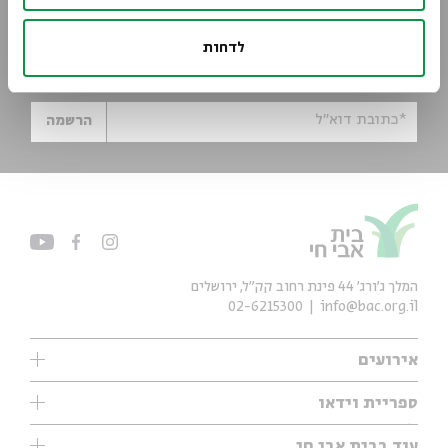
הישארו מעודכנים
לדחות
הירשמו לניוזלטר שלנו וקבלו עדכונים ישר למייל
*כתובת דוא"ל
הרשמה
המלך ג'ורג' 44 פינת רחוב קק״ל, ירושלים
02-6215300
info@bac.org.il
אירועים
עיון
ספריית וידאו
אנגלית
ילדים
שיעורי בוקר
עוד בבית אבי חי