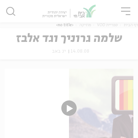
גור
סגור
סגור
דף הבית
ספריית VOD
מוזיקה
<no title>
שלמה גרוניך וגד אלבז
14.08.08
יג באב
ה
אנגלית
נוער