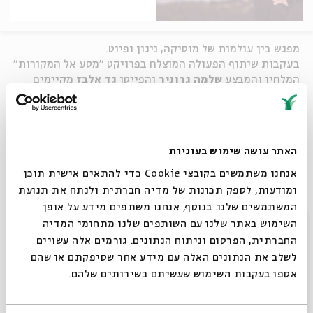
מפגש בין עולמות של מוסיקה, ניגון ופיוט.
בעקבות שיתוף הפעולה המוצלח בפרויקט "מסע אל המקורות"
המלחין והמבצע
שלמה גרוניך
והפייטן
גד אלבז
מקיימים
לראשונה מופע משותף על במת בית אבי חי
בהשתתפות:
שלמה גרוניך
– שירה, פסנתר ושופרות,
גד אלבז
- שירה,
ארז מונק
- כלי הקשה,
יוני גרטנר
- כינור ראשון,
האתר עושה שימוש בעוגיות
דותן נטל
- כינור שני,
דניאל תנחלסון
- ויולה,
דנה וקסמן
-
צ'לו
אנחנו משתמשים בקובצי Cookie כדי להתאים אישית תוכן
ומודעות, לספק תכונות של מדיה חברתית ולנתח את תנועת
שיתוף
המשתמשים שלנו. בנוסף, אנחנו משתפים מידע על אופן
סגור
השימוש באתר שלנו עם השותפים שלנו מתחומי המדיה
החברתית, הפרסום וניתוח הנתונים. גורמים אלה עשויים
תגיות:
מוסיקה ישראלית
פיוט
מוסיקת עולם
לשלב את הנתונים האלה עם מידע אחר שסיפקתם או שהם
אספו בעקבות השימוש שעשיתם בשירותים שלהם.
עוד בבית אבי חי