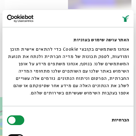
מפגש אינטימי בו ישתף אדם את הקהל בהרהוריו על תקופת
ההערצה ההיסטרית שחווה, ההתרסקות ותובנות ההתפכחות.
האתר עושה שימוש בעוגיות
שיתוף
אנחנו משתמשים בקובצי Cookie כדי להתאים אישית תוכן
ומודעות, לספק תכונות של מדיה חברתית ולנתח את תנועת
המשתמשים שלנו. בנוסף, אנחנו משתפים מידע על אופן
תגיות:
מוסיקה 19
אדם
שואה
ניצולי שואה
סגור
השימוש באתר שלנו עם השותפים שלנו מתחומי המדיה
החברתית, הפרסום וניתוח הנתונים. גורמים אלה עשויים
עוד בבית אבי חי
לשלב את הנתונים האלה עם מידע אחר שסיפקתם או שהם
אספו בעקבות השימוש שעשיתם בשירותים שלהם.
בחירת
הכרחיות
הסכמה
רוצים לדעת מה קורה