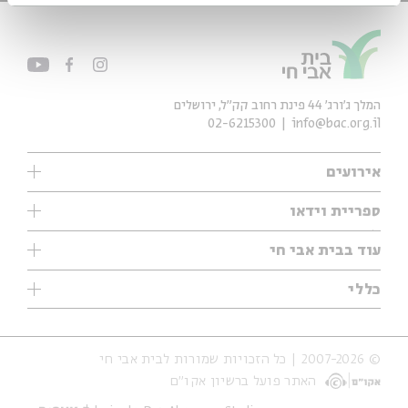
המלך ג'ורג' 44 פינת רחוב קק״ל, ירושלים
02-6215300
info@bac.org.il
אירועים
עיון
ספריית וידאו
אנגלית
ילדים
שיעורי בוקר
עוד בבית אבי חי
מוזיקה
מיוחדים
תערוכות
עיון
כללי
נוער
מיוחדים
מיוחדים
צרו קשר
ספרות ושירה
פודקאסטים מומלצים
ספרות ושירה
אודות
סדרות
כתבות
© 2007-2026 | כל הזכויות שמורות לבית אבי חי
הצהרת נגישות
אירועי עבר
קצה הקרחון
האתר פועל ברשיון אקו״ם
תנאי שימוש והצהרת פרטיות
אירועים בירושלים
על הדרך
חנות