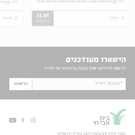
מתוך:
לא רק פרשת השבוע - מוזיאון ישראל מארח את בית אבי חי
מתוך:
לא רק פ
31.05
zoom
zoom
ו' | 11:00
הישארו מעודכנים
הירשמו לניוזלטר שלנו וקבלו עדכונים ישר למייל
*כתובת דוא"ל
הרשמה
המלך ג'ורג' 44 פינת רחוב קק״ל, ירושלים