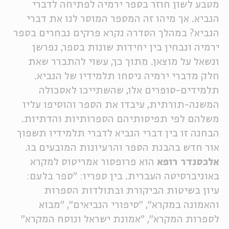
מטבע לשון חוזר בספר ירמיה לפתיחה לדברי
ה
אנגלית
מיוחדי
הנביא. אך מיהו זה המספר המוסר לנו את דברי
הנביא? במהלך הסדרה נקרא פרקים נבחרים בספר
ירמיה ונבחין בין יחידות שונות בספר, נפרשן
ונשאל על מוצאן. מתוך כך, עשוי להתברר שאת
חלק מדברי ירמיה ניסחו תלמידיו של הנביא.
תלמידים-סופרים אלו, שהשתייכו לאסכולה
המשנה-תורתית, עיבדו את הספר והוסיפו עליו
משלהם לפי תפיסותיהם הספרותיות והדתיות.
הבחנה זו בין דברי הנביא לדברי תלמידיו תשפוך
אור חדש בהבנת הספר והרעיונות המובעים בו.
אלכסנדר רופא
הוא פרופסור אמריטוס למקרא
באוניברסיטה העברית. בין ספריו: "ספר בלעם:
עיון בשיטות הביקורת ובתולדות הספרות
והאמונה במקרא", "סיפורי הנביאים", "מבוא
לספרות המקרא", "אמונת ישראל ונוסח המקרא"