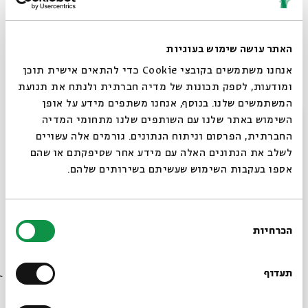
09.08
zoom
ב' | 09:00
האתר עושה שימוש בעוגיות
אנחנו משתמשים בקובצי Cookie כדי להתאים אישית תוכן
ומודעות, לספק תכונות של מדיה חברתית ולנתח את תנועת
המשתמשים שלנו. בנוסף, אנחנו משתפים מידע על אופן
סגור
השימוש באתר שלנו עם השותפים שלנו מתחומי המדיה
החברתית, הפרסום וניתוח הנתונים. גורמים אלה עשויים
לשלב את הנתונים האלה עם מידע אחר שסיפקתם או שהם
אספו בעקבות השימוש שעשיתם בשירותים שלהם.
ירמיהו ותלמידיו - עיון ביצירת ספר ירמיה -
בחירת
מפגש מס' 6
הכרחיות
הסכמה
רוצים לדעת מה קורה
מתוך:
ירמיהו ותלמידיו - עיון ביצירת ספר ירמיה
בבית אבי חי לפני כולם?
תעדוף
08.08
zoom
א' | 09:00