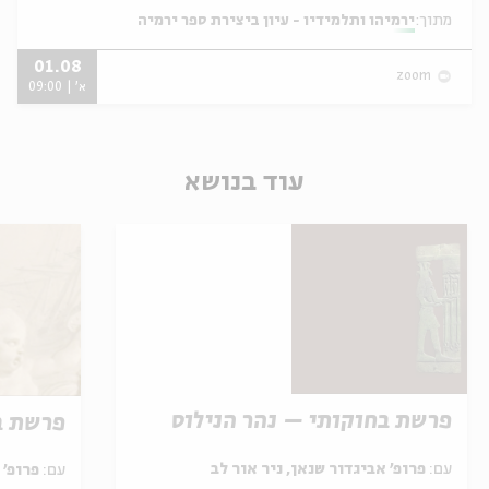
מתוך:
ירמיהו ותלמידיו - עיון ביצירת ספר ירמיה
01.08
zoom
א' | 09:00
עוד בנושא
פרשת בחוקותי – נהר הנילוס
פרשת ב
עם:
פרופ' אביגדור שנאן, ניר אור לב
עם:
פרופ' אביגדור שנאן, שלומית שטיינברג