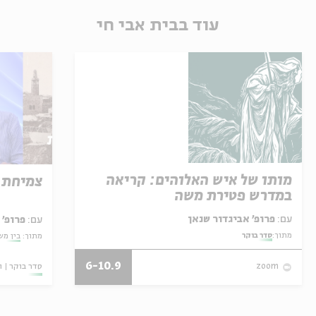
עוד בבית אבי חי
מותו של איש האלוהים: קריאה
צמיחת 
במדרש פטירת משה
עם:
פרופ' אביגדור שנאן
עם:
פרופ'
מתוך:
סדר בוקר
מתוך:
בין מש
6-10.9
סדר בוקר
ו
zoom