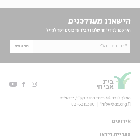
הישארו מעודכנים
הירשמו לניוזלטר שלנו וקבלו עדכונים ישר למייל
*כתובת דוא"ל
הרשמה
המלך ג'ורג' 44 פינת רחוב קק״ל, ירושלים
02-6215300
info@bac.org.il
אירועים
עיון
ספריית וידאו
אנגלית