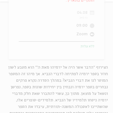
התקיים בתאריך:
ה
אנגלית
מיוחדי
04.08
כו באב
09:00
Zoom
ללא עלות
הצירוף "הדבר אשר היה אל ירמיהו מאת ה'" הוא מטבע לשון
חוזר בספר ירמיה לפתיחה לדברי הנביא. אך מיהו זה המספר
המוסר לנו את דברי הנביא? במהלך הסדרה נקרא פרקים
נבחרים בספר ירמיה ונבחין בין יחידות שונות בספר, נפרשן
ונשאל על מוצאן. מתוך כך, עשוי להתברר שאת חלק מדברי
ירמיה ניסחו תלמידיו של הנביא. תלמידים-סופרים אלו,
שהשתייכו לאסכולה המשנה-תורתית, עיבדו את הספר