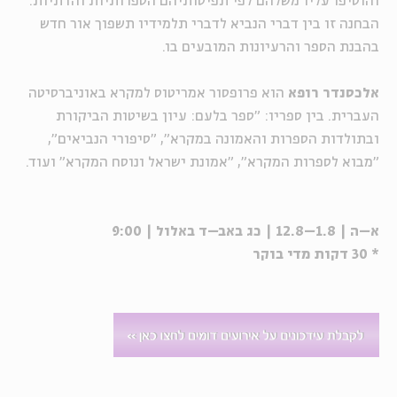
והוסיפו עליו משלהם לפי תפיסותיהם הספרותיות והדתיות.
הבחנה זו בין דברי הנביא לדברי תלמידיו תשפוך אור חדש
בהבנת הספר והרעיונות המובעים בו.
אלכסנדר רופא
הוא פרופסור אמריטוס למקרא באוניברסיטה
העברית. בין ספריו: "ספר בלעם: עיון בשיטות הביקורת
ובתולדות הספרות והאמונה במקרא", "סיפורי הנביאים",
"מבוא לספרות המקרא", "אמונת ישראל ונוסח המקרא" ועוד.
א–ה | 1.8–12.8 | כג באב–ד באלול | 9:00
* 30 דקות מדי בוקר