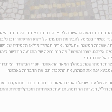
תפתחת במאה הראשונה לספירה. נפתח באיתור הציפיות, האסכ
ני. נמשיך במאמץ להבין את תנועתו של ישוע ההיסטורי וכן נלב
תו. שאלות המשנה שתעלנה: איזה תפקיד מילאו תלמידיו של ישו
ם אליהם, יצרו והפיצו? מה היה יחסה של התנועה החדשה ליהד
ים אל שורותיה?
צרית המתרקמת במהלך המאה הראשונה, ספרי הבשורה, האיגרות
שמבטא יפה את המתח, את התסכול וגם את הדבקות באמונה.
ריה של עם ישראל באוניברסיטת בן-גוריון בנגב. מתמקדת בעת
ת חז"ל, הנצרות הקדומה, תנועות משיחיות ואפוקליפטיות והת