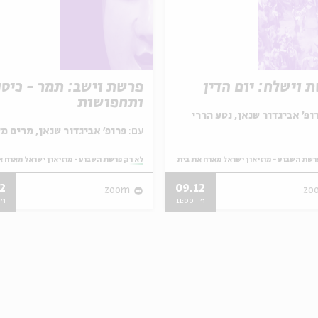
 וישלח: יום הדין
פרשת וישב: תמר - כיסו
ותחפושות
ופ' אביגדור שנאן, נטע הררי
עם:
פרופ' אביגדור שנאן, מרים מלאכי
רשת השבוע - מוזיאון ישראל מארח את בית אבי חי
מתוך:
לא רק פרשת השבוע - מוזיאון ישראל מארח א
2
09.12
zoom
zo
ו' | 11:00
ו' | 